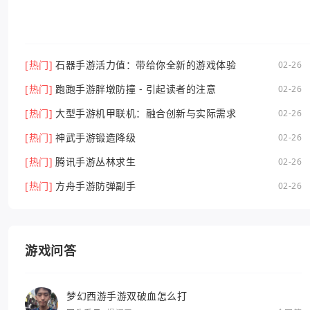
[热门]
石器手游活力值：带给你全新的游戏体验
02-26
[热门]
跑跑手游胖墩防撞 - 引起读者的注意
02-26
[热门]
大型手游机甲联机：融合创新与实际需求
02-26
[热门]
神武手游锻造降级
02-26
[热门]
腾讯手游丛林求生
02-26
[热门]
方舟手游防弹副手
02-26
游戏问答
梦幻西游手游双破血怎么打