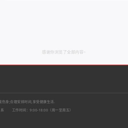
感谢你浏览了全部内容~
戏伤身;合理安排时间,享受健康生活.
联系
工作时间：9:00-18:00（周一至周五）