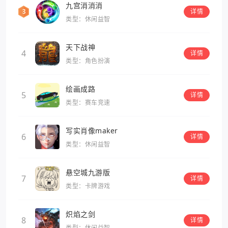
九宫消消消
详情
类型：休闲益智
天下战神
4
详情
类型：角色扮演
绘画成路
5
详情
类型：赛车竞速
写实肖像maker
6
详情
类型：休闲益智
悬空城九游版
7
详情
类型：卡牌游戏
炽焰之剑
8
详情
类型：休闲益智