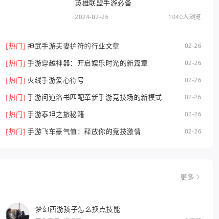
英雄联盟手游必备
2024-02-26
1040人浏览
[热门]
神武手游夫妻护符的行业文章
02-26
[热门]
手游穿越神器：开启娱乐时光的新篇章
02-26
[热门]
火线手游爱心符号
02-26
[热门]
手游问道洛书匹配革新手游竞技场的新模式
02-26
[热门]
手游泰坦之旅秘籍
02-26
[热门]
手游飞车豪气值：释放你的竞技激情
02-26
更多
梦幻西游孩子怎么换点技能