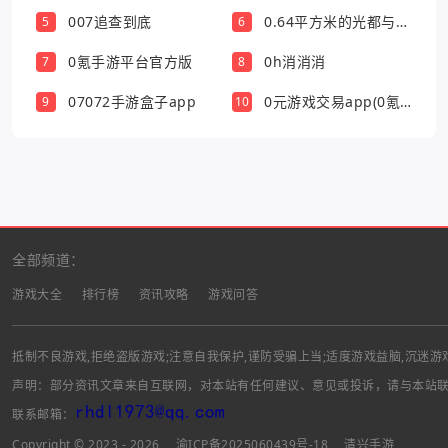
版
007追查到底
0.64平方米的光都与你
5
6
有关
0氪手游平台官方版
0h消消消
7
8
07072手游盒子app
0元游戏交易app(0氪
9
10
游戏盒)
全部频道：
游戏大全
排行榜
资讯攻略
游戏问答
抵制不良游戏,拒绝盗版游戏;注意自我保护,谨防受骗上当;适度游戏益脑,沉迷游
声明：部分资讯文章来自互联网，对本站有任何建议、意见或投诉，请与本站
联系邮箱：
Copyright © 2023 - 2026
渝ICP备2025060439号-18
清兴手游