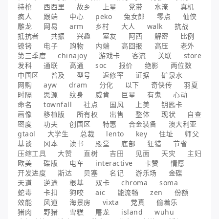
持枪
西西里
故乡
上星
党带
水淹
真机
疯人
跟端
中心
peko
兔女郎
零点
仙侠
雕龙
网易
arm
乡村
大人
walk
抗战
抵抗者
共振
兴趣
室友
阿西
解密
比例
镣铐
电子
购物
内端
高回报
高压
老外
第三季度
chinajoy
游戏卡
客流
关联
store
发科
通联
高通
soc
报价
绝影
两位数
中国区
普及
型号
返修率
证据
矿泉水
网购
ayw
dram
分化
以下
奇侠传
羽夏
时隔
思源
纹身
威肯
巨星
有鬼
心动
命名
townfall
社点
国风
上美
钥匙卡
画像
移植版
所有权
出售
整体
现状
自查
密度
功夫
创国区
特惠
合金装备
澳大利亚
gtaol
大学生
总裁
lento
key
住址
师父
基谈
冈本
读书
殿堂
底部
狂猎
节省
压缩工具
大赞
直树
吉田
见面
天灾
主妇
欧美
碟版
电车
interactive
卡赞
情愿
开发进度
斯达
贝塞
名记
游乐场
金碟
天道
逆途
根基
双卡
chroma
soma
蛇毒
卡扣
狗咬
aic
能流畅
zen
份额
效能
风道
海景房
vixta
党真
偷着乐
猪肉
野猪
雪糕
屠龙
island
wuhu