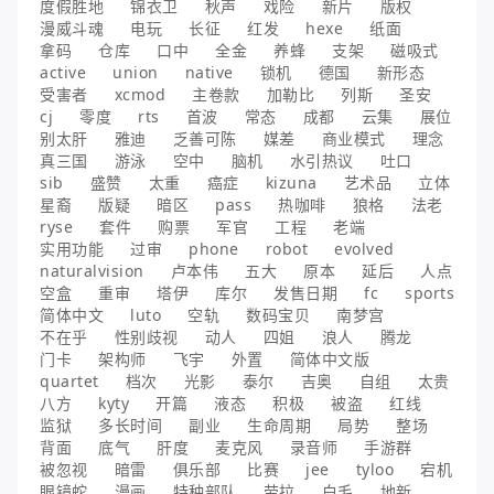
度假胜地
锦衣卫
秋声
戏险
新片
版权
漫威斗魂
电玩
长征
红发
hexe
纸面
拿码
仓库
口中
全金
养蜂
支架
磁吸式
active
union
native
锁机
德国
新形态
受害者
xcmod
主卷款
加勒比
列斯
圣安
cj
零度
rts
首波
常态
成都
云集
展位
别太肝
雅迪
乏善可陈
媒差
商业模式
理念
真三国
游泳
空中
脑机
水引热议
吐口
sib
盛赞
太重
癌症
kizuna
艺术品
立体
星裔
版疑
暗区
pass
热咖啡
狼格
法老
ryse
套件
购票
军官
工程
老端
实用功能
过审
phone
robot
evolved
naturalvision
卢本伟
五大
原本
延后
人点
空盒
重审
塔伊
库尔
发售日期
fc
sports
简体中文
luto
空轨
数码宝贝
南梦宫
不在乎
性别歧视
动人
四姐
浪人
腾龙
门卡
架构师
飞宇
外置
简体中文版
quartet
档次
光影
泰尔
吉奥
自组
太贵
八方
kyty
开篇
液态
积极
被盗
红线
监狱
多长时间
副业
生命周期
局势
整场
背面
底气
肝度
麦克风
录音师
手游群
被忽视
暗雷
俱乐部
比赛
jee
tyloo
宕机
眼镜蛇
漫画
特种部队
劳拉
白毛
地新