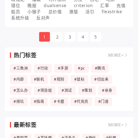
错位
晚报
dualsense
criterion
汇率
充值
船员
小猴子
总价值
港版
活引
flexstrike
系统升级
反对声
1
2
3
4
5
热门标签
MORE+
#三角洲
#行动
#手游
#pc
#腾讯
#内部
#联机
#规则
#鼠标
#切出来
#怎么办
#项目组
#测试
#策划
#亲身
#排坑
#指南
#卡盟
#代充员
#门道
最新标签
MORE+
#男同学
#芙托娜
#活多久
#神化
#利器