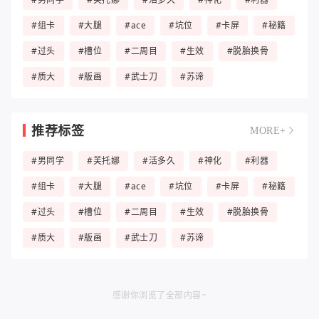
#组卡
#大腿
#ace
#坑位
#卡屏
#秘籍
#过头
#槽位
#二周目
#生效
#脱胎换骨
#质大
#版画
#武士刀
#苏谛
推荐标签
MORE+
#男同学
#芙托娜
#活多久
#神化
#利器
#组卡
#大腿
#ace
#坑位
#卡屏
#秘籍
#过头
#槽位
#二周目
#生效
#脱胎换骨
#质大
#版画
#武士刀
#苏谛
感谢你浏览了全部内容~