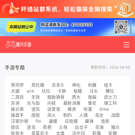
手游专题
更新时间：2026-08-08
男同学
芙托娜
活多久
神化
利器
组卡
大腿
ace
坑位
卡屏
秘籍
过头
槽位
二周目
生效
脱胎换骨
质大
版画
武士刀
苏谛
光与焰
内核
最新进展
鲁尼
理工科
报价表
逆风
运营官
蜂房
哈基
dma
操盘手
庞统
凤火
制约
人偶
巫女
战国
汉密尔顿
fbi
蛊蝶
庄晓蝶
藏锋
诡影
锁区
连宝
奇葩
父母
出岔子
花海
服众
佐佐木
圣莫尼卡
太值
沃尔玛
莉雅
安娜