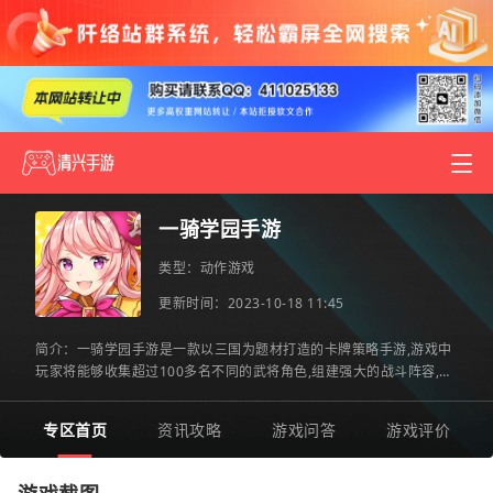
一骑学园手游
类型：
动作游戏
更新时间：2023-10-18 11:45
简介：一骑学园手游是一款以三国为题材打造的卡牌策略手游,游戏中
玩家将能够收集超过100多名不同的武将角色,组建强大的战斗阵容,以
校园为舞台,展开激烈的斗争.创建属于你的最强公会.一骑学园官
专区首页
资讯攻略
游戏问答
游戏评价