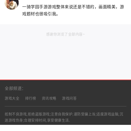
一骑学园手游游戏整体来说还是不错的，画面精美，游
戏题材也很吸引我。
感谢你浏览了全部内容~
全部频道：
游戏大全
排行榜
资讯攻略
游戏问答
抵制不良游戏,拒绝盗版游戏;注意自我保护,谨防受骗上当;适度游戏益脑,沉
迷游戏伤身;合理安排时间,享受健康生活.
声明：部分资讯文章来自互联网，对本站有任何建议、意见或投诉，请与本