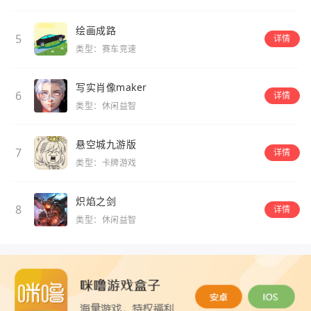
绘画成路
5
详情
类型：赛车竞速
写实肖像maker
6
详情
类型：休闲益智
悬空城九游版
7
详情
类型：卡牌游戏
炽焰之剑
8
详情
类型：休闲益智