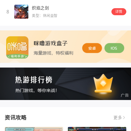
炽焰之剑
8
详情
类型：休闲益智
资讯攻略
更多