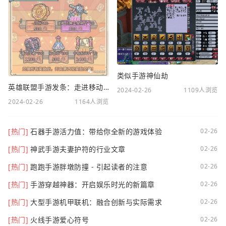
类似手游神仙劫
英雄联盟手游发条：走进移动电竞新时代
2024-02-26
1109人浏览
2024-02-26
1164人浏览
[热门]
石器手游活力值：带给你全新的游戏体验
02-26
[热门]
神武手游夫妻护符的行业文章
02-26
[热门]
跑跑手游胖墩防撞 - 引起读者的注意
02-26
[热门]
手游穿越神器：开启娱乐时光的新篇章
02-26
[热门]
大型手游机甲联机：融合创新与实际需求
02-26
[热门]
火线手游爱心符号
02-26