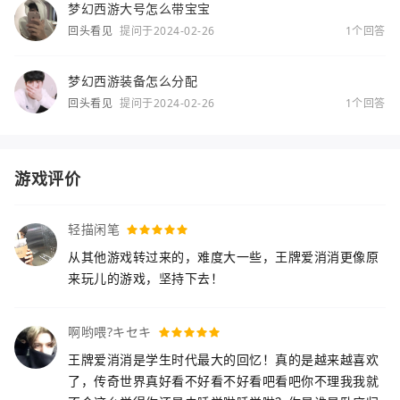
梦幻西游大号怎么带宝宝
回头看见
提问于2024-02-26
1个回答
梦幻西游装备怎么分配
回头看见
提问于2024-02-26
1个回答
游戏评价
轻描闲笔
从其他游戏转过来的，难度大一些，王牌爱消消更像原
来玩儿的游戏，坚持下去！
啊哟喂?キセキ
王牌爱消消是学生时代最大的回忆！真的是越来越喜欢
了，传奇世界真好看不好看不好看吧看吧你不理我我就