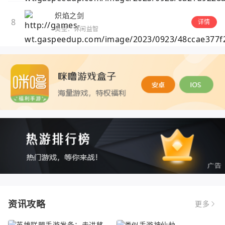
炽焰之剑
8
详情
类型：休闲益智
资讯攻略
更多