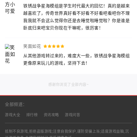
铁锈战争星海模组是学生时代最大的回忆！真的是越来
越喜欢了，传奇世界真好看不好看不好看吧看吧你不理
我我就不会这么觉得你还是去睡觉啦睡觉啦？你是谁是
卧底归来吧宝贝你现在干嘛呢，很厉害！
笑面如花
从其他游戏转过来的，难度大一些，铁锈战争星海模组
更像原来玩儿的游戏，坚持下去！
感谢你浏览了全部内容~
全部频道：
游戏大全
排行榜
资讯攻略
游戏问答
抵制不良游戏,拒绝盗版游戏;注意自我保护,谨防受骗上当;适度游戏益脑,沉