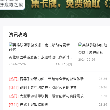
资讯攻略
类似手游神仙劫
英雄联盟手游发条：走进移动电竞新时代
2024-02-26
2024-02-26
1167人浏览
[热门]
石器手游活力值：带给你全新的游戏体验
02-26
[热门]
跑跑手游胖墩防撞 - 引起读者的注意
02-26
[热门]
大型手游机甲联机：融合创新与实际需求
02-26
[热门]
神武手游锻造降级
02-26