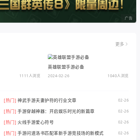
广告
更多
英雄联盟手游必备
1111人浏览
2024-02-26
1040人浏览
[热门]
神武手游夫妻护符的行业文章
02-26
[热门]
手游穿越神器：开启娱乐时光的新篇章
02-26
[热门]
火线手游爱心符号
02-26
[热门]
手游问道洛书匹配革新手游竞技场的新模式
02-26