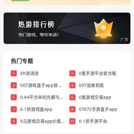
热门专题
0h消消消
0氪手游平台官方版
1
2
007游戏盒子app官方
007追查到底
3
4
版
0.64平方米的光都与你
0氪游戏交易app
5
6
有关
0.1折游戏盒app
07072手游盒子app
7
8
0元游戏交易app(0氪
0.1折手游平台
9
10
游戏盒)