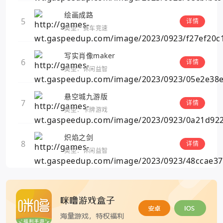
绘画成路
5
详情
类型：赛车竞速
写实肖像maker
6
详情
类型：休闲益智
悬空城九游版
7
详情
类型：卡牌游戏
炽焰之剑
8
详情
类型：休闲益智