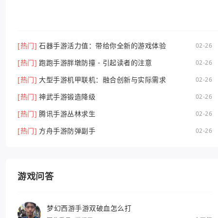
[热门]
石器手游活力值：带给你全新的游戏体验
02-26
[热门]
跑跑手游胖墩防撞 - 引起读者的注意
02-26
[热门]
大型手游机甲联机：融合创新与实际需求
02-26
[热门]
神武手游锻造降级
02-26
[热门]
腾讯手游丛林求生
02-26
[热门]
方舟手游防弹副手
02-26
游戏问答
梦幻西游手游双破血怎么打