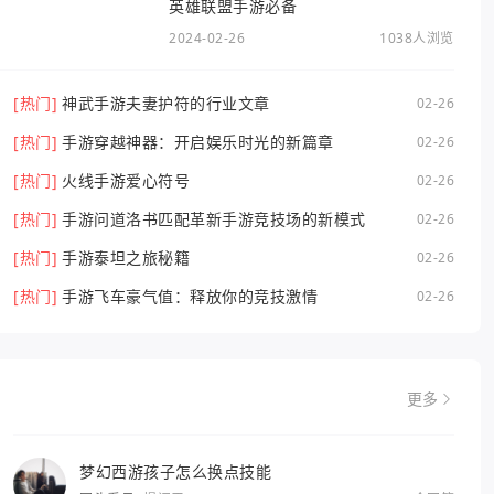
英雄联盟手游必备
2024-02-26
1038人浏览
[热门]
神武手游夫妻护符的行业文章
02-26
[热门]
手游穿越神器：开启娱乐时光的新篇章
02-26
[热门]
火线手游爱心符号
02-26
[热门]
手游问道洛书匹配革新手游竞技场的新模式
02-26
[热门]
手游泰坦之旅秘籍
02-26
[热门]
手游飞车豪气值：释放你的竞技激情
02-26
更多
梦幻西游孩子怎么换点技能