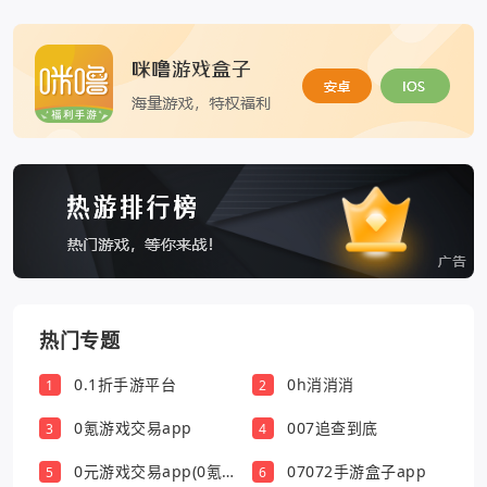
热门专题
0.1折手游平台
0h消消消
1
2
0氪游戏交易app
007追查到底
3
4
0元游戏交易app(0氪
07072手游盒子app
5
6