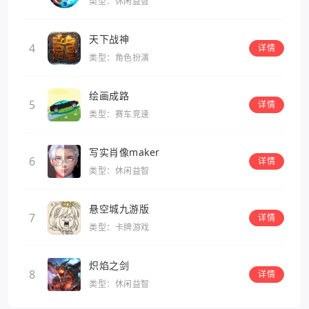
类型：休闲益智
天下战神
4
详情
类型：角色扮演
绘画成路
5
详情
类型：赛车竞速
写实肖像maker
6
详情
类型：休闲益智
悬空城九游版
7
详情
类型：卡牌游戏
炽焰之剑
8
详情
类型：休闲益智