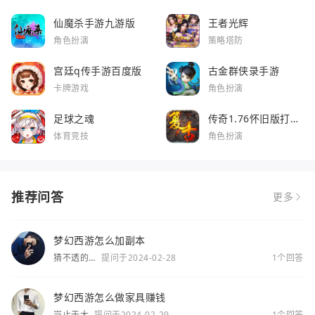
仙魔杀手游九游版
王者光辉
角色扮演
策略塔防
宫廷q传手游百度版
古金群侠录手游
卡牌游戏
角色扮演
足球之魂
传奇1.76怀旧版打金
服
体育竞技
角色扮演
推荐问答
更多
梦幻西游怎么加副本
猜不透的
提问于2024-02-28
1个回答
你
梦幻西游怎么做家具赚钱
岂止于大
提问于2024-02-29
1个回答