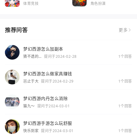
服
体育竞技
角色扮演
推荐问答
更多
梦幻西游怎么加副本
猜不透的
提问于2024-02-28
1个回答
你
梦幻西游怎么做家具赚钱
岂止于大
提问于2024-02-29
1个回答
梦幻西游内丹怎么消除
猫九～
提问于2024-03-01
1个回答
梦幻西游手游怎么玩舒服
快乐到家
提问于2024-03-01
1个回答