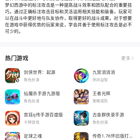
梦幻西游中的标注攻击是一种提高战斗效率和团队配合的重要技
巧。通过正确标注攻击目标和灵活运用相关技能和装备，玩家可
以在战斗中更好地与队友协作，取得更好的战斗成果。对于想要
在游戏中获得优势的玩家来说，学会并善于使用标注攻击是必不
可少的。
热门游戏
更多
剑侠世界：起源
九宫消消消
角色扮演
休闲益智
仙魔杀手游九游版
王者光辉
角色扮演
策略塔防
宫廷q传手游百度版
古金群侠录手游
卡牌游戏
角色扮演
足球之魂
传奇1.76怀旧版打金