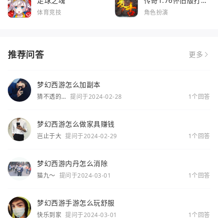
足球之魂
传奇1.76怀旧版打金
服
体育竞技
角色扮演
推荐问答
更多
梦幻西游怎么加副本
猜不透的
提问于2024-02-28
1个回答
你
梦幻西游怎么做家具赚钱
岂止于大
提问于2024-02-29
1个回答
梦幻西游内丹怎么消除
猫九～
提问于2024-03-01
1个回答
梦幻西游手游怎么玩舒服
快乐到家
提问于2024-03-01
1个回答