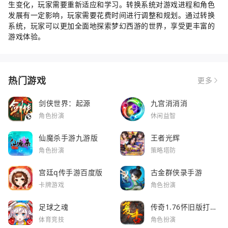
生变化，玩家需要重新适应和学习。转换系统对游戏进程和角色
发展有一定影响，玩家需要花费时间进行调整和规划。通过转换
系统，玩家可以更加全面地探索梦幻西游的世界，享受更丰富的
游戏体验。
热门游戏
更多
剑侠世界：起源
九宫消消消
角色扮演
休闲益智
仙魔杀手游九游版
王者光辉
角色扮演
策略塔防
宫廷q传手游百度版
古金群侠录手游
卡牌游戏
角色扮演
足球之魂
传奇1.76怀旧版打金
服
体育竞技
角色扮演