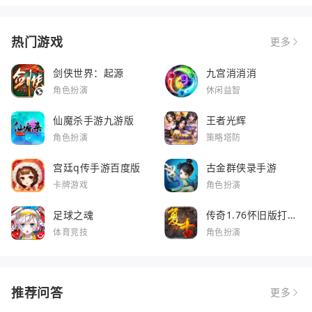
热门游戏
更多
剑侠世界：起源
九宫消消消
角色扮演
休闲益智
仙魔杀手游九游版
王者光辉
角色扮演
策略塔防
宫廷q传手游百度版
古金群侠录手游
卡牌游戏
角色扮演
足球之魂
传奇1.76怀旧版打金
服
体育竞技
角色扮演
推荐问答
更多