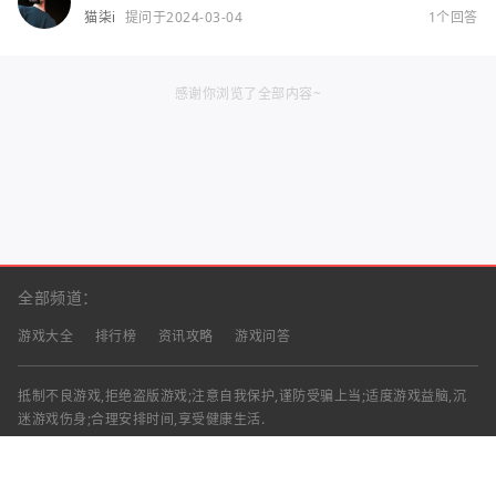
猫柒i
提问于2024-03-04
1个回答
感谢你浏览了全部内容~
全部频道：
游戏大全
排行榜
资讯攻略
游戏问答
抵制不良游戏,拒绝盗版游戏;注意自我保护,谨防受骗上当;适度游戏益脑,沉
迷游戏伤身;合理安排时间,享受健康生活.
声明：部分资讯文章来自互联网，对本站有任何建议、意见或投诉，请与本
站联系
工作时间：9:00-18:00（周一至周五）