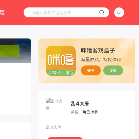
题
乱斗大唐
类型：
角色扮演
乱斗大唐
。