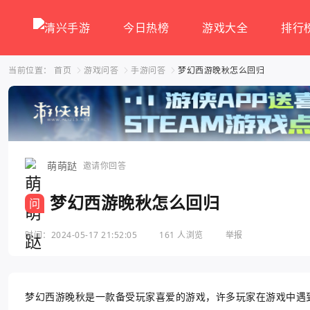
今日热榜
游戏大全
排行
当前位置：
首页
游戏问答
手游问答
梦幻西游晚秋怎么回归
萌萌跶
邀请你回答
梦幻西游晚秋怎么回归
问
时间：2024-05-17 21:52:05
161 人浏览
举报
梦幻西游晚秋是一款备受玩家喜爱的游戏，许多玩家在游戏中遇