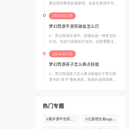
靡全球的角色扮演游戏，玩家在游戏中可以
体验到独特的剧情、精美的画面和丰富的玩
法。而“口袋”指的是游戏中的一个特殊功
2024-02-26
能，可以帮助玩家在游戏
梦幻西游手游双破血怎么打
A：梦幻西游手游中，双破血是一种常见的
打法。在进行双破血打法时，玩家需要注意
以下几个方面。双破血打法是指什么双破血
打法是指同时使用两种伤害类型的技能，来
2024-02-26
击败敌人的方法。通常，
梦幻西游孩子怎么换点技能
A：梦幻西游孩子怎么换点技能对于梦幻西
游中的“孩子”角色来说，技能的选择和换点
是非常重要的。孩子的技能点数有限，合理
分配技能点可以提升其战斗力和生存能力。
梦幻西游孩子怎么换点
热门专题
0氪手游平台官方版
0元游戏交易app(0氪游戏盒)