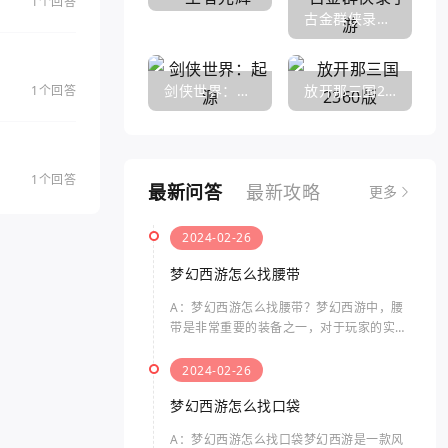
1个回答
古金群侠录手游
剑侠世界：起源
放开那三国2360版
1个回答
1个回答
最新问答
最新攻略
更多
2024-02-26
梦幻西游怎么找腰带
A：梦幻西游怎么找腰带？梦幻西游中，腰
带是非常重要的装备之一，对于玩家的实力
提升起着关键性的作用。那么要如何找到腰
带呢？以下是关于梦幻西游中腰带的相关问
2024-02-26
题及其答案。在梦幻西游
梦幻西游怎么找口袋
A：梦幻西游怎么找口袋梦幻西游是一款风