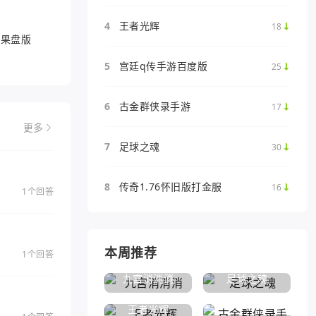
4
王者光辉
18
游果盘版
5
宫廷q传手游百度版
25
6
古金群侠录手游
17
更多
7
足球之魂
30
8
传奇1.76怀旧版打金服
16
1个回答
本周推荐
1个回答
九宫消消消
足球之魂
王者光辉