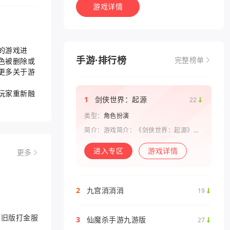
游戏详情
的游戏进
手游·排行榜
色被删除或
完整榜单
更多关于游
玩家重新融
1
剑侠世界：起源
22
类型：
角色扮演
简介：游戏简介：《剑侠世界：起源》是
西山居剑侠原班人马打造的一款剑侠情缘
系列手游。复刻《剑侠世界》端游玩法和
进入专区
游戏详情
更多
画面，还原“剑侠情缘”端游时代的特色设
定，比如五行相克、宋金战场、帮
2
九宫消消消
19
6怀旧版打金服
3
仙魔杀手游九游版
27