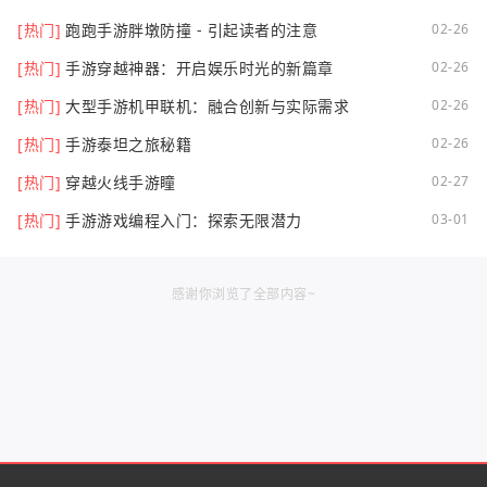
[热门]
跑跑手游胖墩防撞 - 引起读者的注意
02-26
[热门]
手游穿越神器：开启娱乐时光的新篇章
02-26
[热门]
大型手游机甲联机：融合创新与实际需求
02-26
[热门]
手游泰坦之旅秘籍
02-26
[热门]
穿越火线手游瞳
02-27
[热门]
手游游戏编程入门：探索无限潜力
03-01
感谢你浏览了全部内容~