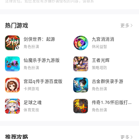
法律责任。如您发现有涉嫌抄袭侵权的内容，请联系
热门游戏
更多
剑侠世界：起源
九宫消消消
角色扮演
休闲益智
仙魔杀手游九游版
王者光辉
角色扮演
策略塔防
宫廷q传手游百度版
古金群侠录手游
卡牌游戏
角色扮演
足球之魂
传奇1.76怀旧版打金
服
体育竞技
角色扮演
推荐攻略
更多