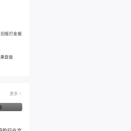
6怀旧版打金服
游果盘版
更多