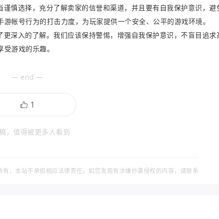
当谨慎选择，充分了解卖家的信誉和渠道，并且要有自我保护意识，避
手游帐号行为的打击力度，为玩家提供一个安全、公平的游戏环境。
了更深入的了解。我们应该保持警惕，增强自我保护意识，不盲目追求
享受游戏的乐趣。
— end —
稿，值得被更多人看到
所有，本站不承担相应法律责任。如您发现有涉嫌抄袭侵权的内容，请联系