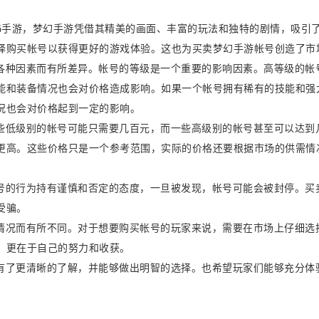
G手游，梦幻手游凭借其精美的画面、丰富的玩法和独特的剧情，吸引
择购买帐号以获得更好的游戏体验。这也为买卖梦幻手游帐号创造了市
各种因素而有所差异。帐号的等级是一个重要的影响因素。高等级的帐
能和装备情况也会对价格造成影响。如果一个帐号拥有稀有的技能和强
况也会对价格起到一定的影响。
些低级别的帐号可能只需要几百元，而一些高级别的帐号甚至可以达到
更高。这些价格只是一个参考范围，实际的价格还要根据市场的供需情
号的行为持有谨慎和否定的态度，一旦被发现，帐号可能会被封停。买
受骗。
情况而有所不同。对于想要购买帐号的玩家来说，需要在市场上仔细选
，更在于自己的努力和收获。
有了更清晰的了解，并能够做出明智的选择。也希望玩家们能够充分体