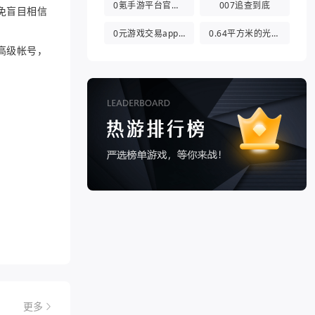
0氪手游平台官方版
007追查到底
免盲目相信
0元游戏交易app(0氪游戏盒)
0.64平方米的光都与你有关
高级帐号，
更多