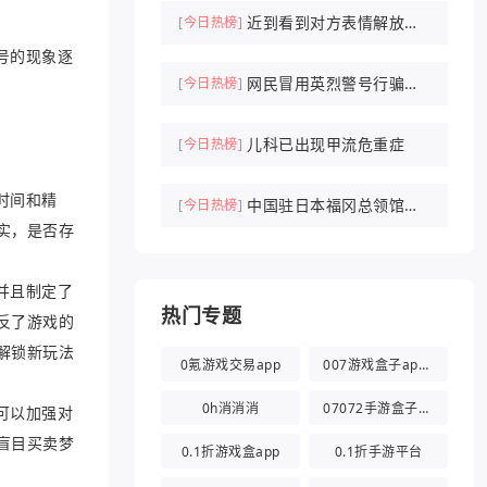
近到看到对方表情解放军
[今日热榜]
驱离外军机
号的现象逐
网民冒用英烈警号行骗被
[今日热榜]
刑拘
儿科已出现甲流危重症
[今日热榜]
时间和精
中国驻日本福冈总领馆紧
[今日热榜]
实，是否存
急提醒
并且制定了
热门专题
反了游戏的
解锁新玩法
0氪游戏交易app
007游戏盒子app官方版
0h消消消
07072手游盒子app
可以加强对
盲目买卖梦
0.1折游戏盒app
0.1折手游平台