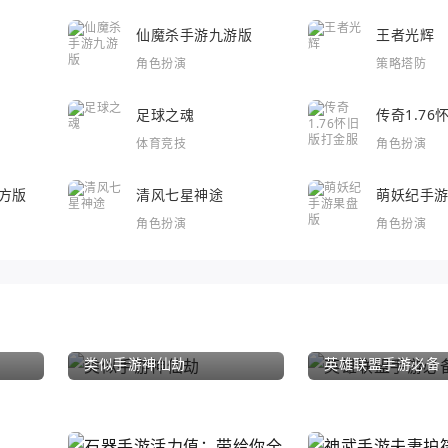
仙魔杀手游九游版
王者光辉
角色扮演
策略塔防
足球之魂
传奇1.7
体育竞技
角色扮演
方版
清风七星神途
萌妖纪手
角色扮演
角色扮演
类似手游神仙劫
英雄联盟手游必备