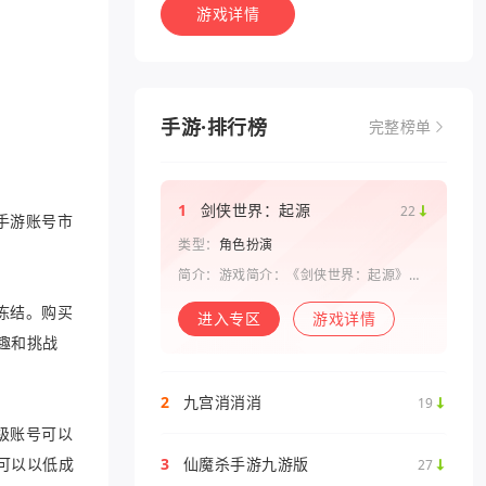
游戏详情
手游·排行榜
完整榜单
1
剑侠世界：起源
22
手游账号市
类型：
角色扮演
简介：游戏简介：《剑侠世界：起源》是
西山居剑侠原班人马打造的一款剑侠情缘
系列手游。复刻《剑侠世界》端游玩法和
冻结。购买
进入专区
游戏详情
画面，还原“剑侠情缘”端游时代的特色设
趣和挑战
定，比如五行相克、宋金战场、帮
2
九宫消消消
19
级账号可以
可以以低成
3
仙魔杀手游九游版
27