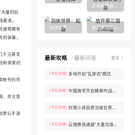
古金群侠录手游
了大量的玩
场需求。
剑侠世界：起源
放开那三国2360版
号通常拥有
大的装备，
几千元甚至
最新攻略
最新问答
更多
况和卖家的
多地开启“乱穿衣”模式
[今日热榜]
卖帐号的市
中国海军开启蜂群作战时
[今日热榜]
择，并注意
代
村里小孩自愿当偷甘蔗农
[今日热榜]
验梦幻手游
场NPC抓人
云南彝良通报“大量垃圾倾
[今日热榜]
倒山中”