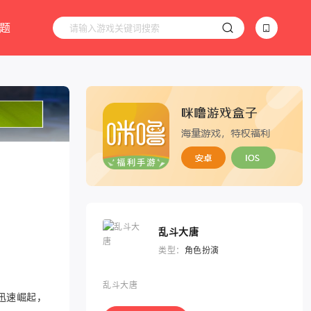
题
乱斗大唐
类型：
角色扮演
乱斗大唐
迅速崛起，