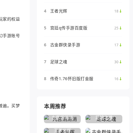
4
王者光辉
18
玩家的权益
5
宫廷q传手游百度版
25
幻手游账号
6
古金群侠录手游
17
7
足球之魂
30
8
传奇1.76怀旧版打金服
16
普遍。买梦
本周推荐
九宫消消消
足球之魂
王者光辉