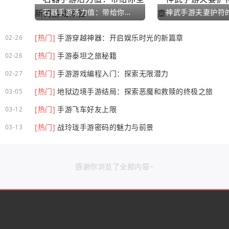
石器手游活力值：带给你全新的游戏体验
[热门]
手游穿越神器：开启娱乐时光的新篇章
02-26
[热门]
手游泰坦之旅秘籍
02-26
[热门]
手游游戏编程入门：探索无限潜力
02-27
[热门]
地狱边境手游结局：探索恶魔和救赎的终极之旅
03-05
[热门]
手游飞车好友上限
03-12
[热门]
战玲珑手游密码的魅力与前景
03-13
感谢你浏览了全部内容~