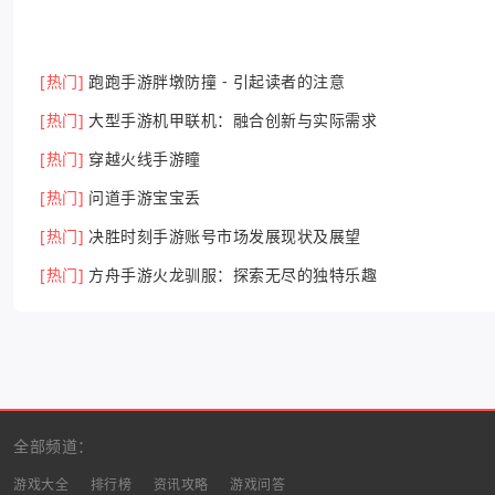
[热门]
跑跑手游胖墩防撞 - 引起读者的注意
[热门]
大型手游机甲联机：融合创新与实际需求
[热门]
穿越火线手游瞳
[热门]
问道手游宝宝丢
[热门]
决胜时刻手游账号市场发展现状及展望
[热门]
方舟手游火龙驯服：探索无尽的独特乐趣
全部频道：
游戏大全
排行榜
资讯攻略
游戏问答