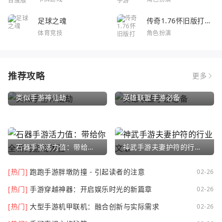
足球之魂
传奇1.76怀旧版打金
服
体育竞技
角色扮演
推荐攻略
更多
类似手游神仙劫
英雄联盟手游必备
石器手游活力值：带给你全新的游戏体验
神武手游夫妻护符的行业文章
[热门]
跑跑手游胖墩防撞 - 引起读者的注意
02-26
[热门]
手游穿越神器：开启娱乐时光的新篇章
02-26
[热门]
大型手游机甲联机：融合创新与实际需求
02-26