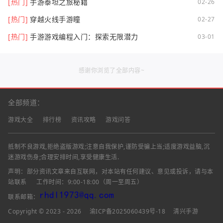
[热门]
手游泰坦之旅秘籍
02-26
[热门]
穿越火线手游瞳
02-27
[热门]
手游游戏编程入门：探索无限潜力
03-01
感谢你浏览了全部内容~
全部频道：
游戏大全
排行榜
资讯攻略
游戏问答
抵制不良游戏,拒绝盗版游戏;注意自我保护,谨防受骗上当;适度游戏益脑,沉
迷游戏伤身;合理安排时间,享受健康生活.
声明：部分资讯文章来自互联网，对本站有任何建议、意见或投诉，请与本
站联系
工作时间：9:00-18:00（周一至周五）
联系邮箱：
Copyright © 2023 - 2026
渝ICP备2025060439号-18
清兴手游