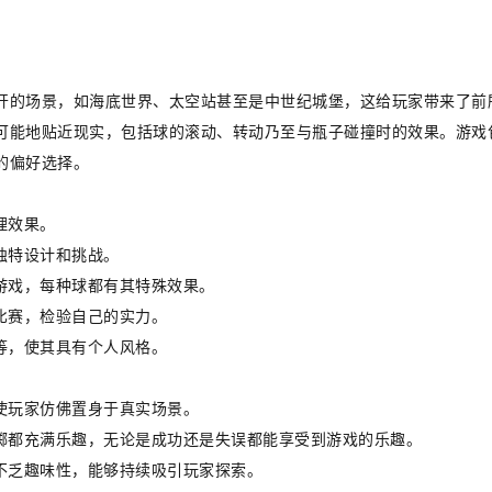
开的场景，如海底世界、太空站甚至是中世纪城堡，这给玩家带来了前
可能地贴近现实，包括球的滚动、转动乃至与瓶子碰撞时的效果。游戏
的偏好选择。
理效果。
独特设计和挑战。
游戏，每种球都有其特殊效果。
比赛，检验自己的实力。
等，使其具有个人风格。
使玩家仿佛置身于真实场景。
投掷都充满乐趣，无论是成功还是失误都能享受到游戏的乐趣。
不乏趣味性，能够持续吸引玩家探索。