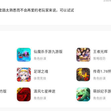
2026
套路太熟悉而不会再爱的老玩家来说，可以试试
仙魔杀手游九游版
王者光辉
角色扮演
策略塔防
足球之魂
传奇1.7
体育竞技
角色扮演
方版
清风七星神途
萌妖纪手
角色扮演
角色扮演