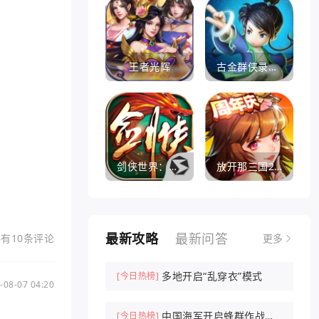
王者光辉
古金群侠录手游
剑侠世界：起源
放开那三国2360版
最新攻略
最新问答
有10条评论
更多
多地开启“乱穿衣”模式
[今日热榜]
-08-07 04:20
中国海军开启蜂群作战时
[今日热榜]