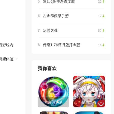
5
宫廷q传手游百度版
25
6
古金群侠录手游
17
7
足球之魂
30
的游戏内
8
传奇1.76怀旧版打金服
16
渴望体验一
猜你喜欢
九宫消消消
足球之魂