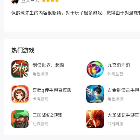
蓝天白云
保龄球先生的内容很新颖，对于玩了很多游戏，觉得由于对游戏
热门游戏
剑侠世界：起源
九宫消消消
角色扮演
休闲益智
宫廷q传手游百度版
古金群侠录手游
卡牌游戏
角色扮演
三国战纪2游戏
大圣战记手游官
动作游戏
即时网游