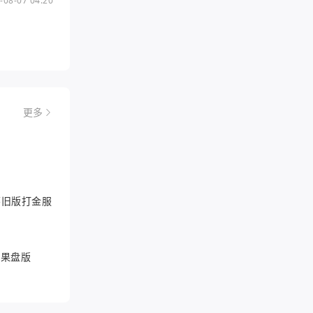
-08-07 04:20
更多
6怀旧版打金服
游果盘版