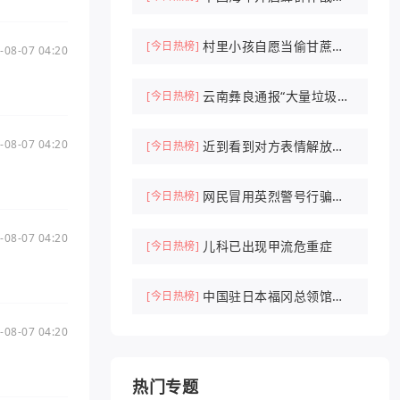
代
村里小孩自愿当偷甘蔗农
[今日热榜]
-08-07 04:20
场NPC抓人
云南彝良通报“大量垃圾倾
[今日热榜]
倒山中”
-08-07 04:20
近到看到对方表情解放军
[今日热榜]
驱离外军机
网民冒用英烈警号行骗被
[今日热榜]
刑拘
-08-07 04:20
儿科已出现甲流危重症
[今日热榜]
中国驻日本福冈总领馆紧
[今日热榜]
急提醒
-08-07 04:20
热门专题