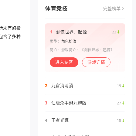
体育竞技
完整榜单
所未有的投
1
剑侠世界：起源
22
包含了多种
类型：
角色扮演
简介：游戏简介：《剑侠世界：起源》是
西山居剑侠原班人马打造的一款剑侠情缘
系列手游。复刻《剑侠世界》端游玩法和
进入专区
游戏详情
画面，还原“剑侠情缘”端游时代的特色设
定，比如五行相克、宋金战场、帮
2
九宫消消消
19
3
仙魔杀手游九游版
27
4
王者光辉
18