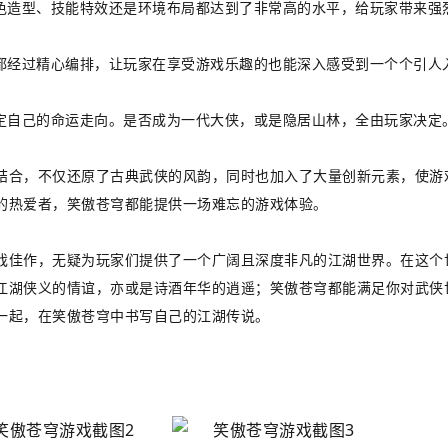
角色造型、技能特效还是环境布局都达到了非常高的水平，给玩家带来强
情都经过精心编排，让玩家在享受游戏乐趣的也能深入感受到一个个引人
决定自己的命运走向。是否成为一代大侠，或是隐居山林，全由玩家决定
结合，不仅还原了古典武侠的风韵，同时也加入了大量创新元素，使游
的热爱者，笑傲苍穹都能提供一场难忘的游戏体验。
戏佳作，无疑为玩家们提供了一个广阔且深度非凡的江湖世界。在这个
江湖侠义的情谊，亦或是诗酒年华的逍遥；笑傲苍穹都能满足你对武侠
一起，在笑傲苍穹中书写自己的江湖传说。