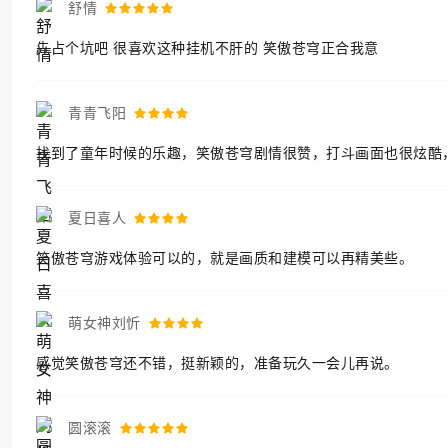
舒情
先占个坑吧 很喜欢这种挂机不肝的 笑傲苍穹正合我意
青青飞阳
找到了童年时候的乐趣，笑傲苍穹剧情很赞，打斗画面也很炫酷
夏日喜人
笑傲苍穹游戏体验可以的，就是画质和建模可以再精美些。
萌女神刘忻
感觉笑傲苍穹还不错，挺新颖的，准备玩久一会儿再说。
圆滚滚