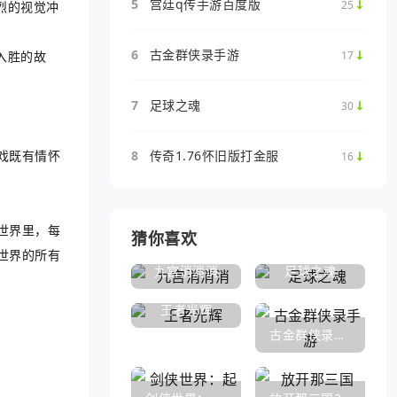
5
宫廷q传手游百度版
25
烈的视觉冲
6
古金群侠录手游
17
入胜的故
7
足球之魂
。
30
戏既有情怀
8
传奇1.76怀旧版打金服
16
世界里，每
猜你喜欢
世界的所有
九宫消消消
足球之魂
王者光辉
古金群侠录手游