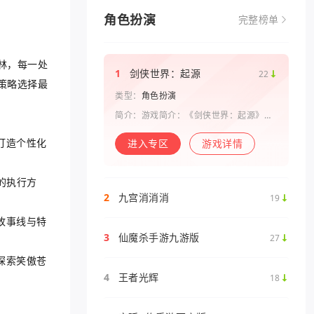
角色扮演
完整榜单
林，每一处
1
剑侠世界：起源
22
策略选择最
类型：
角色扮演
简介：游戏简介：《剑侠世界：起源》是
西山居剑侠原班人马打造的一款剑侠情缘
系列手游。复刻《剑侠世界》端游玩法和
打造个性化
进入专区
游戏详情
画面，还原“剑侠情缘”端游时代的特色设
定，比如五行相克、宋金战场、帮
的执行方
2
九宫消消消
19
故事线与特
3
仙魔杀手游九游版
27
探索笑傲苍
4
王者光辉
18