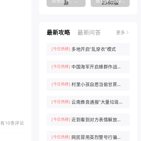
剑侠世界：起源
放开那三国2360版
最新攻略
最新问答
更多
多地开启“乱穿衣”模式
[今日热榜]
中国海军开启蜂群作战时
[今日热榜]
代
村里小孩自愿当偷甘蔗农
[今日热榜]
场NPC抓人
云南彝良通报“大量垃圾倾
[今日热榜]
倒山中”
近到看到对方表情解放军
[今日热榜]
有10条评论
驱离外军机
网民冒用英烈警号行骗被
[今日热榜]