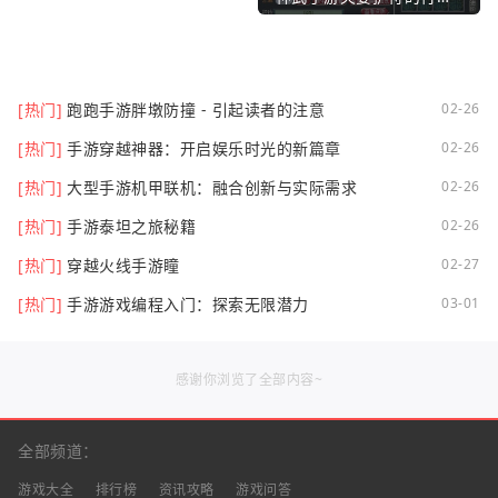
[热门]
跑跑手游胖墩防撞 - 引起读者的注意
02-26
[热门]
手游穿越神器：开启娱乐时光的新篇章
02-26
[热门]
大型手游机甲联机：融合创新与实际需求
02-26
[热门]
手游泰坦之旅秘籍
02-26
[热门]
穿越火线手游瞳
02-27
[热门]
手游游戏编程入门：探索无限潜力
03-01
感谢你浏览了全部内容~
全部频道：
游戏大全
排行榜
资讯攻略
游戏问答