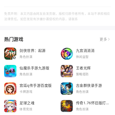
免责声明：本文内容由网友自发贡献，版权归原作者所有，本站不承担相应
法律责任。如您发现有涉嫌抄袭侵权的内容，请联系
热门游戏
更多
剑侠世界：起源
九宫消消消
角色扮演
休闲益智
仙魔杀手游九游版
王者光辉
角色扮演
策略塔防
宫廷q传手游百度版
古金群侠录手游
卡牌游戏
角色扮演
足球之魂
传奇1.76怀旧版打金
服
体育竞技
角色扮演