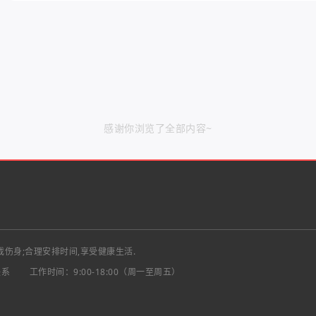
感谢你浏览了全部内容~
戏伤身;合理安排时间,享受健康生活.
联系
工作时间：9:00-18:00（周一至周五）