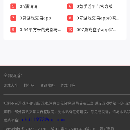
0h消消消
0氪手游平台官方版
5
6
0氪游戏交易app
0元游戏交易app(0氪
7
8
游戏盒)
0.64平方米的光都与你
007游戏盒子app官方
9
10
有关
版
全部频道：
游戏大全
排行榜
资讯攻略
游戏问答
抵制不良游戏,拒绝盗版游戏;注意自我保护,谨防受骗上当;适度游戏益脑,沉迷游
声明：部分资讯文章来自互联网，对本站有任何建议、意见或投诉，请与本站
联系邮箱：
Copyright © 2023 - 2026
渝ICP备2025060439号-18
清兴手游