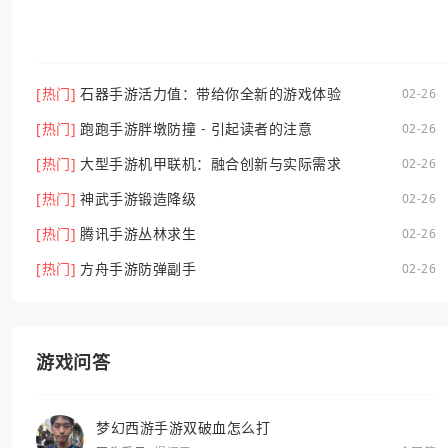
[热门]
石器手游活力值：带给你全新的游戏体验
02-26
[热门]
跑跑手游胖墩防撞 - 引起读者的注意
02-26
[热门]
大型手游机甲联机：融合创新与实际需求
02-26
[热门]
神武手游锻造降级
02-26
[热门]
腾讯手游丛林求生
02-26
[热门]
方舟手游防弹副手
02-26
游戏问答
梦幻西游手游双破血怎么打