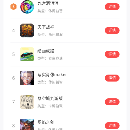
九宫消消消
详情
类型：休闲益智
天下战神
4
详情
类型：角色扮演
绘画成路
5
详情
类型：赛车竞速
写实肖像maker
6
详情
类型：休闲益智
悬空城九游版
7
详情
类型：卡牌游戏
炽焰之剑
8
详情
类型：休闲益智