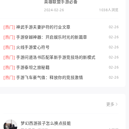
英雄联盟手游必备
2024-02-26
1038人浏览
[热门]
神武手游夫妻护符的行业文章
02-26
[热门]
手游穿越神器：开启娱乐时光的新篇章
02-26
[热门]
火线手游爱心符号
02-26
[热门]
手游问道洛书匹配革新手游竞技场的新模式
02-26
[热门]
手游泰坦之旅秘籍
02-26
[热门]
手游飞车豪气值：释放你的竞技激情
02-26
更多
梦幻西游孩子怎么换点技能