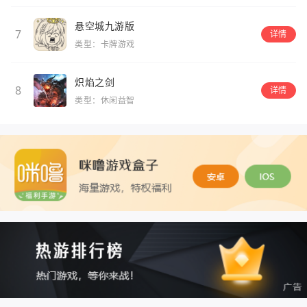
悬空城九游版
7
详情
类型：卡牌游戏
炽焰之剑
8
详情
类型：休闲益智