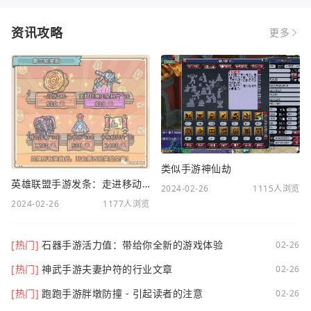
资讯攻略
更多
类似手游神仙劫
英雄联盟手游发条：走进移动电竞新时代
2024-02-26
1115人浏览
2024-02-26
1177人浏览
[热门]
石器手游活力值：带给你全新的游戏体验
02-26
[热门]
神武手游夫妻护符的行业文章
02-26
[热门]
跑跑手游胖墩防撞 - 引起读者的注意
02-26