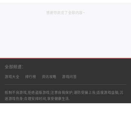
感谢你浏览了全部内容~
全部频道：
游戏大全
排行榜
资讯攻略
游戏问答
抵制不良游戏,拒绝盗版游戏;注意自我保护,谨防受骗上当;适度游戏益脑,沉
迷游戏伤身;合理安排时间,享受健康生活.
声明：部分资讯文章来自互联网，对本站有任何建议、意见或投诉，请与本
站联系
工作时间：9:00-18:00（周一至周五）
联系邮箱：
Copyright © 2023 - 2026
渝ICP备2025060439号-18
清兴手游