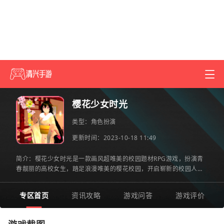
樱花少女时光
类型：
角色扮演
更新时间：2023-10-18 11:49
简介：樱花少女时光是一款画风超唯美的校园题材RPG游戏，扮演青
春靓丽的高校女生，踏足浪漫唯美的樱花校园，开启崭新的校园人
生，谱写多姿多彩的校园故事，体验一段笑泪交织的校园旅程，邂逅
专区首页
资讯攻略
游戏问答
游戏评价