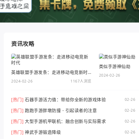
资讯攻略
类似手游神仙劫
英雄联盟手游发条：走进移动电竞新时代
2024-02-26
2024-02-26
1167人浏览
[热门]
石器手游活力值：带给你全新的游戏体验
02-26
[热门]
跑跑手游胖墩防撞 - 引起读者的注意
02-26
[热门]
大型手游机甲联机：融合创新与实际需求
02-26
[热门]
神武手游锻造降级
02-26