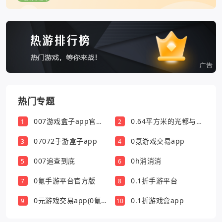
热门专题
007游戏盒子app官方
0.64平方米的光都与你
1
2
版
有关
07072手游盒子app
0氪游戏交易app
3
4
007追查到底
0h消消消
5
6
0氪手游平台官方版
0.1折手游平台
7
8
0元游戏交易app(0氪
0.1折游戏盒app
9
10
游戏盒)