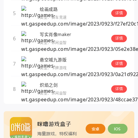
绘画成路
5
详情
类型：赛车竞速
写实肖像maker
6
详情
类型：休闲益智
悬空城九游版
7
详情
类型：卡牌游戏
炽焰之剑
8
详情
类型：休闲益智