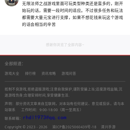
无限法师之战游戏里面可玩类型种类还是蛮多的，刚开
始玩的话，需要一段时间的适应。不过很多任务和玩法
都需要大量元宝进行支撑，如果不想花钱来玩这个游戏
的话会相当的辛苦
感谢你浏览了全部内容~
全部频道：
游戏大全
排行榜
资讯攻略
游戏问答
抵制不良游戏,拒绝盗版游戏;注意自我保护,谨防受骗上当;适度游戏益脑,沉
迷游戏伤身;合理安排时间,享受健康生活.
声明：部分资讯文章来自互联网，对本站有任何建议、意见或投诉，请与本
站联系
工作时间：9:00-18:00（周一至周五）
联系邮箱：
Copyright © 2023 - 2026
渝ICP备2025060439号-18
清兴手游