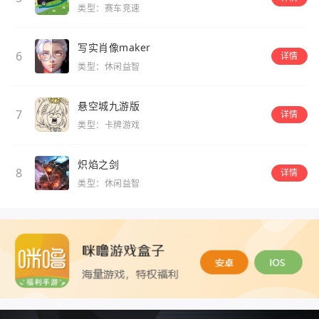
类型：赛车竞速
写实肖像maker
6
详情
类型：休闲益智
悬空城九游版
7
详情
类型：卡牌游戏
炽焰之剑
8
详情
类型：休闲益智