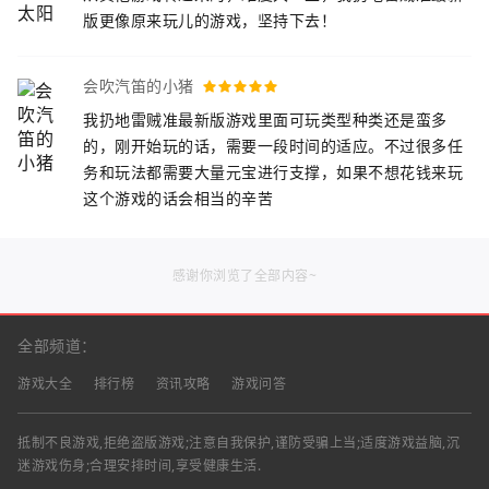
版更像原来玩儿的游戏，坚持下去！
会吹汽笛的小猪
我扔地雷贼准最新版游戏里面可玩类型种类还是蛮多
的，刚开始玩的话，需要一段时间的适应。不过很多任
务和玩法都需要大量元宝进行支撑，如果不想花钱来玩
这个游戏的话会相当的辛苦
感谢你浏览了全部内容~
全部频道：
游戏大全
排行榜
资讯攻略
游戏问答
抵制不良游戏,拒绝盗版游戏;注意自我保护,谨防受骗上当;适度游戏益脑,沉
迷游戏伤身;合理安排时间,享受健康生活.