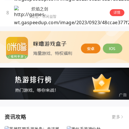
炽焰之剑
8
详情
类型：休闲益智
资讯攻略
更多