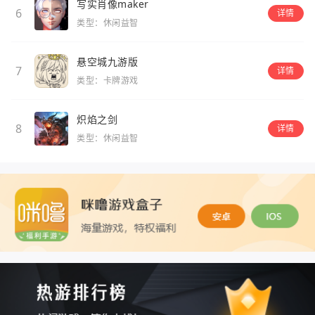
写实肖像maker
6
详情
类型：休闲益智
悬空城九游版
7
详情
类型：卡牌游戏
炽焰之剑
8
详情
类型：休闲益智