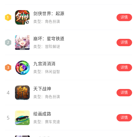
剑侠世界：起源
详情
类型：角色扮演
崩坏：星穹铁道
详情
类型：冒险解谜
九宫消消消
详情
类型：休闲益智
天下战神
4
详情
类型：角色扮演
绘画成路
5
详情
类型：赛车竞速