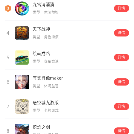
九宫消消消
详情
类型：休闲益智
天下战神
4
详情
类型：角色扮演
绘画成路
5
详情
类型：赛车竞速
写实肖像maker
6
详情
类型：休闲益智
悬空城九游版
7
详情
类型：卡牌游戏
炽焰之剑
8
详情