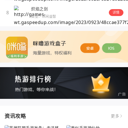
炽焰之剑
8
详情
类型：休闲益智
资讯攻略
更多