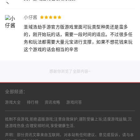
小仔酱
圣域浩劫手游官方版游戏里面可玩类型种类还是蛮多
的，刚开始玩的话，需要一段时间的适应。不过很多任
务和玩法都需要大量元宝进行支撑，如果不想花钱来玩
这个游戏的话会相当的辛苦
感谢你浏览了全部内容~
全部频道：
游戏大全
排行榜
资讯攻略
游戏问答
抵制不良游戏,拒绝盗版游戏;注意自我保护,谨防受骗上当;适度游戏益脑,沉
迷游戏伤身;合理安排时间,享受健康生活.
声明：部分资讯文章来自互联网，对本站有任何建议、意见或投诉，请与本