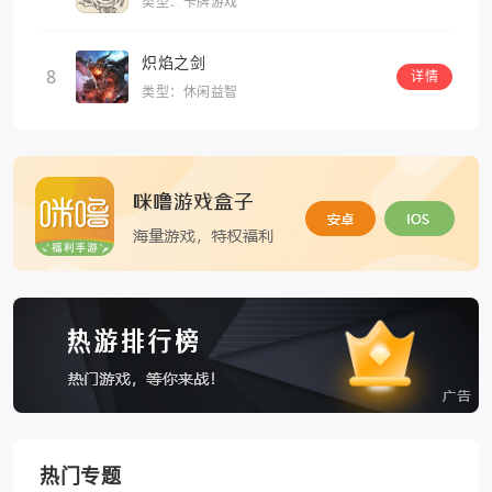
类型：卡牌游戏
炽焰之剑
8
详情
类型：休闲益智
热门专题