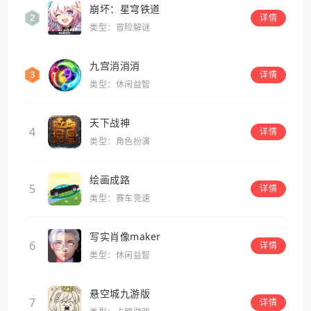
崩坏：星穹铁道
详情
类型：冒险解谜
九宫消消消
详情
类型：休闲益智
天下战神
4
详情
类型：角色扮演
绘画成路
5
详情
类型：赛车竞速
写实肖像maker
6
详情
类型：休闲益智
悬空城九游版
7
详情