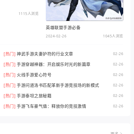
1115人浏览
英雄联盟手游必备
2024-02-26
1045人浏览
[热门]
神武手游夫妻护符的行业文章
02-26
[热门]
手游穿越神器：开启娱乐时光的新篇章
02-26
[热门]
火线手游爱心符号
02-26
[热门]
手游问道洛书匹配革新手游竞技场的新模式
02-26
[热门]
手游泰坦之旅秘籍
02-26
[热门]
手游飞车豪气值：释放你的竞技激情
02-26