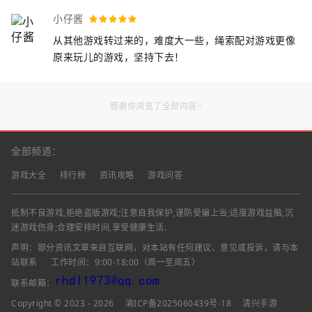
小仔酱
从其他游戏转过来的，难度大一些，绳索配对游戏更像
原来玩儿的游戏，坚持下去！
感谢你浏览了全部内容~
全部频道：
游戏大全
排行榜
资讯攻略
游戏问答
抵制不良游戏,拒绝盗版游戏;注意自我保护,谨防受骗上当;适度游戏益脑,沉
迷游戏伤身;合理安排时间,享受健康生活.
声明：部分资讯文章来自互联网，对本站有任何建议、意见或投诉，请与本
站联系
工作时间：9:00-18:00（周一至周五）
联系邮箱：
Copyright © 2023 - 2026
渝ICP备2025060439号-18
清兴手游