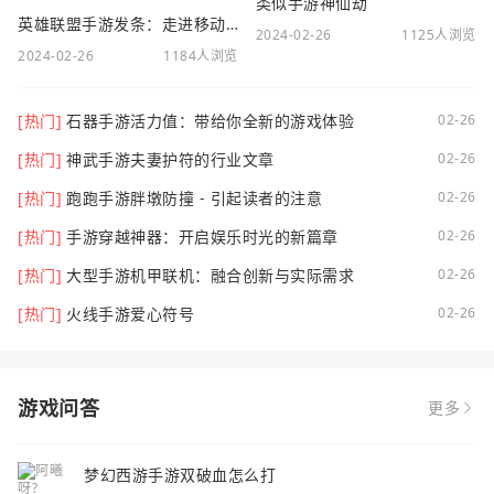
类似手游神仙劫
英雄联盟手游发条：走进移动电竞新时代
2024-02-26
1125人浏览
2024-02-26
1184人浏览
[热门]
石器手游活力值：带给你全新的游戏体验
02-26
[热门]
神武手游夫妻护符的行业文章
02-26
[热门]
跑跑手游胖墩防撞 - 引起读者的注意
02-26
[热门]
手游穿越神器：开启娱乐时光的新篇章
02-26
[热门]
大型手游机甲联机：融合创新与实际需求
02-26
[热门]
火线手游爱心符号
02-26
游戏问答
更多
梦幻西游手游双破血怎么打