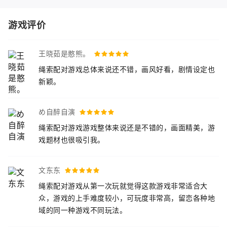
游戏评价
王晓茹是憨熊。
绳索配对游戏总体来说还不错，画风好看，剧情设定也
新颖。
め自醉自演
绳索配对游戏游戏整体来说还是不错的，画面精美，游
戏题材也很吸引我。
文东东
绳索配对游戏从第一次玩就觉得这款游戏非常适合大
众，游戏的上手难度较小，可玩度非常高，留恋各种地
域的同一种游戏不同玩法。