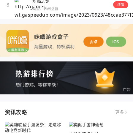
炽焰之剑
8
详情
类型：休闲益智
资讯攻略
更多