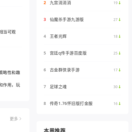
2
九宫消消消
19
3
仙魔杀手游九游版
27
相当可观
4
王者光辉
18
5
宫廷q传手游百度版
25
6
古金群侠录手游
17
策略性和趣
和作用，玩
7
足球之魂
30
8
传奇1.76怀旧版打金服
16
更多
本周推荐