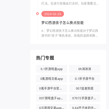
打法。在进行双破血打法时，玩家需要注意
以下几个方面。双破血打法是指什么双破血
打法是指同时使用两种伤害类型的技能，来
2024-02-26
击败敌人的方法。通常，
梦幻西游孩子怎么换点技能
A：梦幻西游孩子怎么换点技能对于梦幻西
游中的“孩子”角色来说，技能的选择和换点
是非常重要的。孩子的技能点数有限，合理
分配技能点可以提升其战斗力和生存能力。
梦幻西游孩子怎么换点
热门专题
0.1折游戏盒app
0h消消消
0氪游戏交易app
0.1折手游平台
0氪手游平台官方版
007追查到底
007游戏盒子app官方版
07072手游盒子app
0元游戏交易app(0氪游戏盒)
0.64平方米的光都与你有关