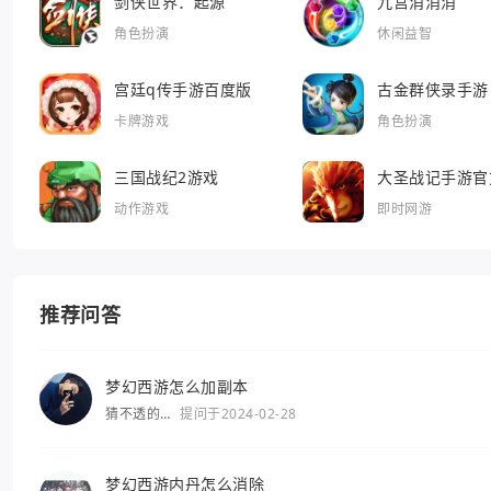
剑侠世界：起源
九宫消消消
角色扮演
休闲益智
宫廷q传手游百度版
古金群侠录手游
卡牌游戏
角色扮演
三国战纪2游戏
大圣战记手游官
动作游戏
即时网游
推荐问答
梦幻西游怎么加副本
猜不透的
提问于2024-02-28
你
梦幻西游内丹怎么消除