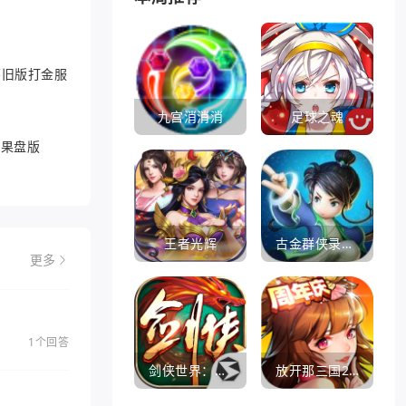
6怀旧版打金服
九宫消消消
足球之魂
游果盘版
王者光辉
古金群侠录手游
更多
1个回答
剑侠世界：起源
放开那三国2360版