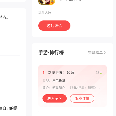
乱斗大唐
特点。
游戏详情
手游·排行榜
完整榜单
1
剑侠世界：起源
22
类型：
角色扮演
简介：游戏简介：《剑侠世界：起源》是
西山居剑侠原班人马打造的一款剑侠情缘
系列手游。复刻《剑侠世界》端游玩法和
进入专区
游戏详情
画面，还原“剑侠情缘”端游时代的特色设
定，比如五行相克、宋金战场、帮
据自己的需