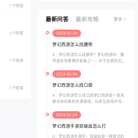
1个回答
最新问答
最新攻略
更多
1个回答
2024-02-26
梦幻西游怎么找腰带
A：梦幻西游怎么找腰带？梦幻西游中，腰
1个回答
带是非常重要的装备之一，对于玩家的实力
提升起着关键性的作用。那么要如何找到腰
带呢？以下是关于梦幻西游中腰带的相关问
2024-02-26
题及其答案。在梦幻西游
梦幻西游怎么找口袋
1个回答
A：梦幻西游怎么找口袋梦幻西游是一款风
靡全球的角色扮演游戏，玩家在游戏中可以
体验到独特的剧情、精美的画面和丰富的玩
法。而“口袋”指的是游戏中的一个特殊功
2024-02-26
能，可以帮助玩家在游戏
梦幻西游手游双破血怎么打
A：梦幻西游手游中，双破血是一种常见的