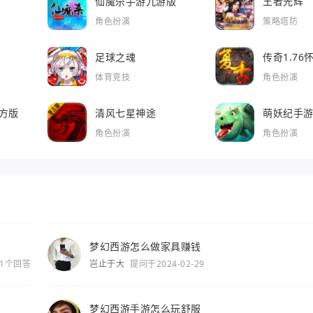
仙魔杀手游九游版
王者光辉
角色扮演
策略塔防
足球之魂
传奇1.7
体育竞技
角色扮演
方版
清风七星神途
萌妖纪手
角色扮演
角色扮演
梦幻西游怎么做家具赚钱
1个回答
岂止于大
提问于2024-02-29
梦幻西游手游怎么玩舒服