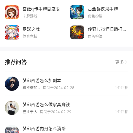
宫廷q传手游百度版
古金群侠录手游
卡牌游戏
角色扮演
足球之魂
传奇1.76怀旧版打金
服
体育竞技
角色扮演
推荐问答
更多
梦幻西游怎么加副本
猜不透的
提问于2024-02-28
1个回答
你
梦幻西游怎么做家具赚钱
岂止于大
提问于2024-02-29
1个回答
梦幻西游内丹怎么消除