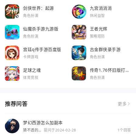
剑侠世界：起源
九宫消消消
角色扮演
休闲益智
仙魔杀手游九游版
王者光辉
角色扮演
策略塔防
宫廷q传手游百度版
古金群侠录手游
卡牌游戏
角色扮演
足球之魂
传奇1.76怀旧版打金
服
体育竞技
角色扮演
推荐问答
更多
梦幻西游怎么加副本
猜不透的
提问于2024-02-28
1个回答
你