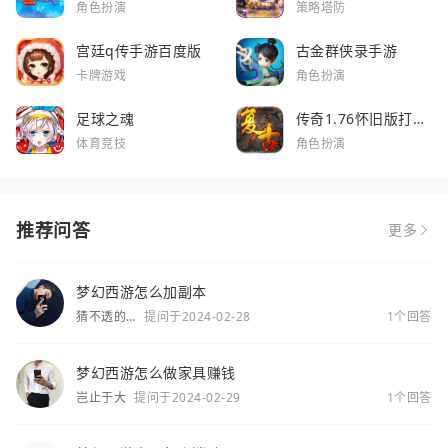
角色扮演
策略塔防
宫廷q传手游百度版
古金群侠录手游
卡牌游戏
角色扮演
足球之魂
传奇1.76怀旧版打金
服
体育竞技
角色扮演
推荐问答
更多
梦幻西游怎么加副本
猜不透的
提问于2024-02-28
1个回答
你
梦幻西游怎么做家具赚钱
岂止于大
提问于2024-02-29
1个回答