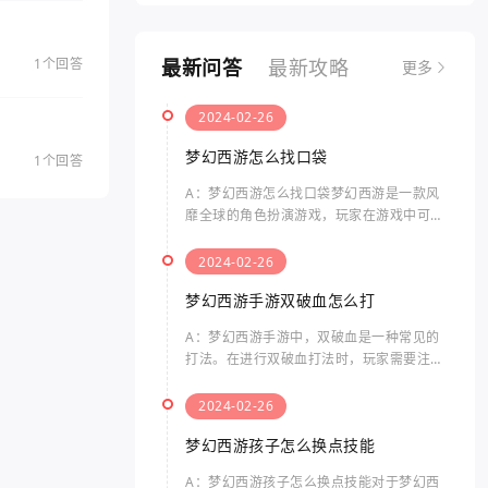
1个回答
最新问答
最新攻略
更多
2024-02-26
梦幻西游怎么找口袋
1个回答
A：梦幻西游怎么找口袋梦幻西游是一款风
靡全球的角色扮演游戏，玩家在游戏中可以
体验到独特的剧情、精美的画面和丰富的玩
法。而“口袋”指的是游戏中的一个特殊功
2024-02-26
能，可以帮助玩家在游戏
梦幻西游手游双破血怎么打
A：梦幻西游手游中，双破血是一种常见的
打法。在进行双破血打法时，玩家需要注意
以下几个方面。双破血打法是指什么双破血
打法是指同时使用两种伤害类型的技能，来
2024-02-26
击败敌人的方法。通常，
梦幻西游孩子怎么换点技能
A：梦幻西游孩子怎么换点技能对于梦幻西