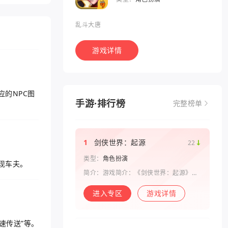
乱斗大唐
游戏详情
的NPC图
手游·排行榜
完整榜单
1
剑侠世界：起源
22
类型：
角色扮演
现车夫。
简介：游戏简介：《剑侠世界：起源》是
西山居剑侠原班人马打造的一款剑侠情缘
系列手游。复刻《剑侠世界》端游玩法和
进入专区
游戏详情
画面，还原“剑侠情缘”端游时代的特色设
定，比如五行相克、宋金战场、帮
速传送”等。