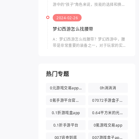
游中的“孩子”角色来说，技能的选择和换点
是非常重要的。孩子的技能点数有限，合理
分配技能点可以提升其战斗力和生存能力。
2024-02-26
梦幻西游孩子怎么换点
梦幻西游怎么找腰带
A：梦幻西游怎么找腰带？梦幻西游中，腰
带是非常重要的装备之一，对于玩家的实力
提升起着关键性的作用。那么要如何找到腰
带呢？以下是关于梦幻西游中腰带的相关问
题及其答案。在梦幻西游
热门专题
0元游戏交易app(0氪游戏盒)
0h消消消
0氪手游平台官方版
07072手游盒子app
0.1折游戏盒app
0.64平方米的光都与你有关
0.1折手游平台
0氪游戏交易app
007追查到底
007游戏盒子app官方版