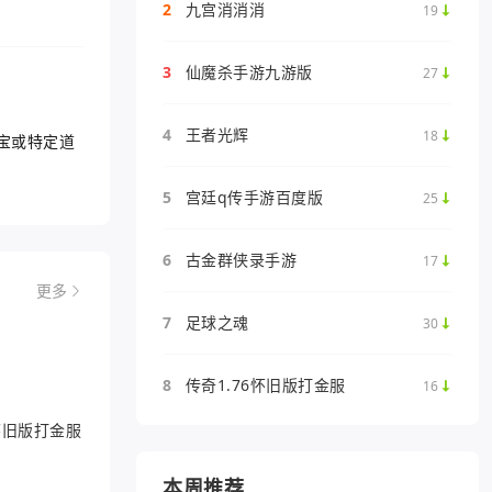
2
九宫消消消
19
3
仙魔杀手游九游版
27
4
王者光辉
18
宝或特定道
5
宫廷q传手游百度版
25
6
古金群侠录手游
17
更多
7
足球之魂
30
8
传奇1.76怀旧版打金服
16
6怀旧版打金服
本周推荐