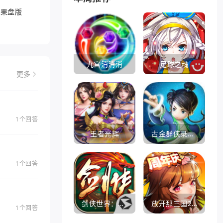
游果盘版
九宫消消消
足球之魂
更多
1个回答
王者光辉
古金群侠录手游
1个回答
剑侠世界：起源
放开那三国2360版
1个回答