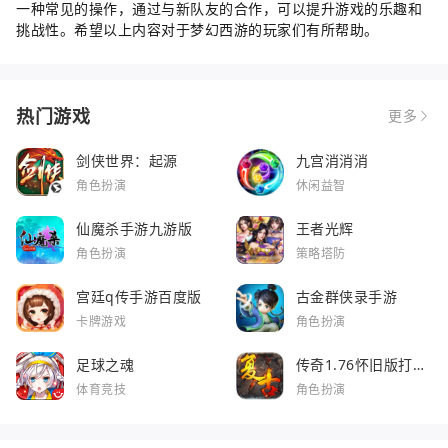
一种常见的操作，通过与新队友的合作，可以提升游戏的乐趣和
挑战性。希望以上内容对于梦幻西游的玩家们有所帮助。
热门游戏
更多
剑侠世界：起源
九宫消消消
角色扮演
休闲益智
仙魔杀手游九游版
王者光辉
角色扮演
策略塔防
宫廷q传手游百度版
古金群侠录手游
卡牌游戏
角色扮演
足球之魂
传奇1.76怀旧版打金
服
体育竞技
角色扮演