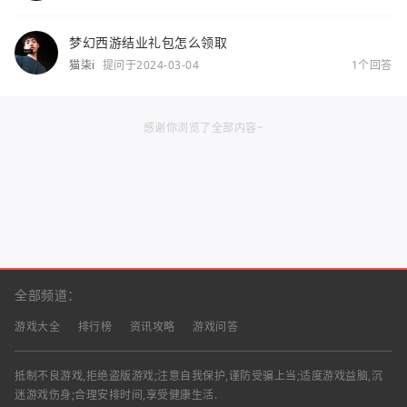
梦幻西游结业礼包怎么领取
猫柒i
提问于2024-03-04
1个回答
感谢你浏览了全部内容~
全部频道：
游戏大全
排行榜
资讯攻略
游戏问答
抵制不良游戏,拒绝盗版游戏;注意自我保护,谨防受骗上当;适度游戏益脑,沉
迷游戏伤身;合理安排时间,享受健康生活.