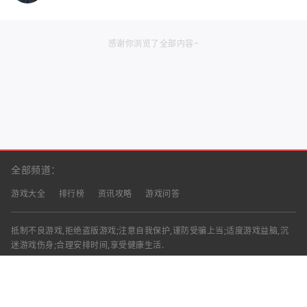
感谢你浏览了全部内容~
全部频道：
游戏大全
排行榜
资讯攻略
游戏问答
抵制不良游戏,拒绝盗版游戏;注意自我保护,谨防受骗上当;适度游戏益脑,沉
迷游戏伤身;合理安排时间,享受健康生活.
声明：部分资讯文章来自互联网，对本站有任何建议、意见或投诉，请与本
站联系
工作时间：9:00-18:00（周一至周五）
联系邮箱：