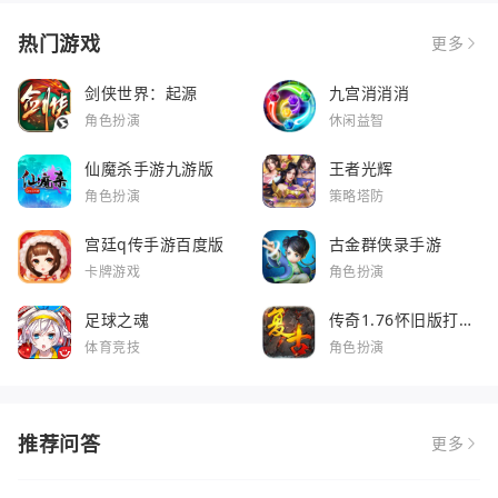
热门游戏
更多
剑侠世界：起源
九宫消消消
角色扮演
休闲益智
仙魔杀手游九游版
王者光辉
角色扮演
策略塔防
宫廷q传手游百度版
古金群侠录手游
卡牌游戏
角色扮演
足球之魂
传奇1.76怀旧版打金
服
体育竞技
角色扮演
推荐问答
更多