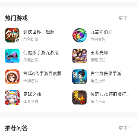
热门游戏
更多
剑侠世界：起源
九宫消消消
角色扮演
休闲益智
仙魔杀手游九游版
王者光辉
角色扮演
策略塔防
宫廷q传手游百度版
古金群侠录手游
卡牌游戏
角色扮演
足球之魂
传奇1.76怀旧版打金
服
体育竞技
角色扮演
推荐问答
更多