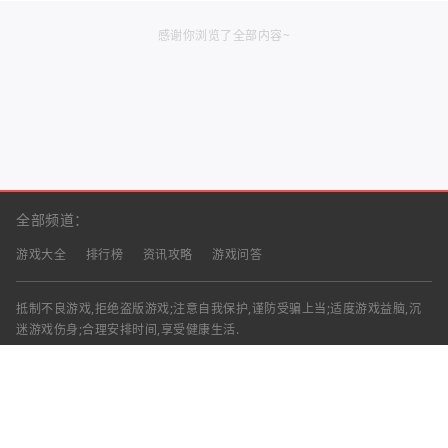
感谢你浏览了全部内容~
全部频道：
游戏大全
排行榜
资讯攻略
游戏问答
抵制不良游戏,拒绝盗版游戏;注意自我保护,谨防受骗上当;适度游戏益脑,沉
迷游戏伤身;合理安排时间,享受健康生活.
声明：部分资讯文章来自互联网，对本站有任何建议、意见或投诉，请与本
站联系
工作时间：9:00-18:00（周一至周五）
联系邮箱：
Copyright © 2023 - 2026
渝ICP备2025060439号-18
清兴手游