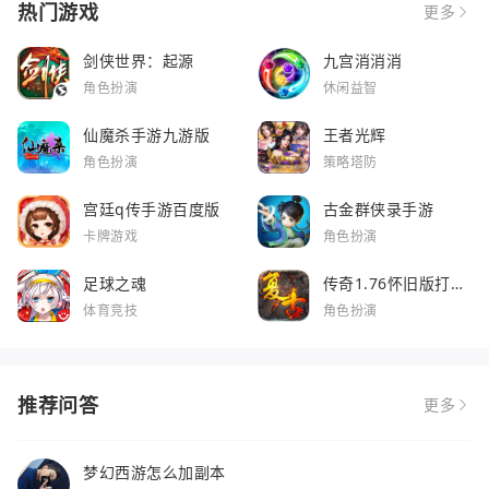
热门游戏
更多
剑侠世界：起源
九宫消消消
角色扮演
休闲益智
仙魔杀手游九游版
王者光辉
角色扮演
策略塔防
宫廷q传手游百度版
古金群侠录手游
卡牌游戏
角色扮演
足球之魂
传奇1.76怀旧版打金
服
体育竞技
角色扮演
推荐问答
更多
梦幻西游怎么加副本