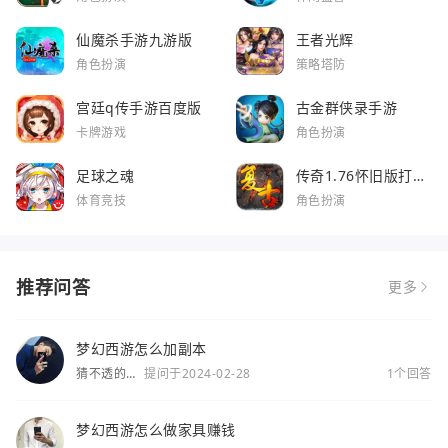
仙魔杀手游九游版
王者光辉
角色扮演
策略塔防
宫廷q传手游百度版
古金群侠录手游
卡牌游戏
角色扮演
足球之魂
传奇1.76怀旧版打金
服
体育竞技
角色扮演
推荐问答
更多
梦幻西游怎么加副本
猜不透的
提问于2024-02-28
1个回答
你
梦幻西游怎么做家具赚钱