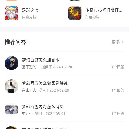
足球之魂
传奇1.76怀旧版打金
服
体育竞技
角色扮演
推荐问答
更多
梦幻西游怎么加副本
猜不透的
提问于2024-02-28
1个回答
你
梦幻西游怎么做家具赚钱
岂止于大
提问于2024-02-29
1个回答
梦幻西游内丹怎么消除
猫九～
提问于2024-03-01
1个回答