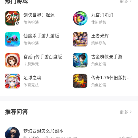
热门游戏
更多
剑侠世界：起源
九宫消消消
角色扮演
休闲益智
仙魔杀手游九游版
王者光辉
角色扮演
策略塔防
宫廷q传手游百度版
古金群侠录手游
卡牌游戏
角色扮演
足球之魂
传奇1.76怀旧版打金
服
体育竞技
角色扮演
推荐问答
更多
梦幻西游怎么加副本