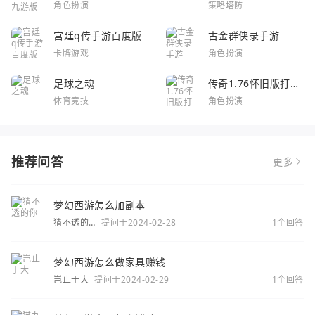
角色扮演
策略塔防
宫廷q传手游百度版
古金群侠录手游
卡牌游戏
角色扮演
足球之魂
传奇1.76怀旧版打金
服
体育竞技
角色扮演
推荐问答
更多
梦幻西游怎么加副本
猜不透的
提问于2024-02-28
1个回答
你
梦幻西游怎么做家具赚钱
岂止于大
提问于2024-02-29
1个回答