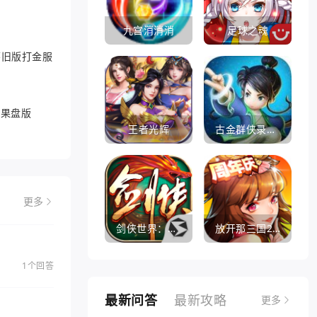
九宫消消消
足球之魂
6怀旧版打金服
游果盘版
王者光辉
古金群侠录手游
更多
剑侠世界：起源
放开那三国2360版
1个回答
最新问答
最新攻略
更多