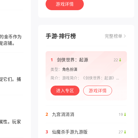
游戏详情
手游·排行榜
的金币作为
完整榜单
宠店铺。
1
剑侠世界：起源
22
类型：
角色扮演
简介：游戏简介：《剑侠世界：起源》是
捉它们。捕
西山居剑侠原班人马打造的一款剑侠情缘
系列手游。复刻《剑侠世界》端游玩法和
进入专区
游戏详情
画面，还原“剑侠情缘”端游时代的特色设
定，比如五行相克、宋金战场、帮
2
九宫消消消
19
属性。玩家
3
仙魔杀手游九游版
27