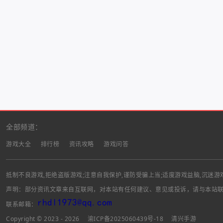
全部频道：
游戏大全
排行榜
资讯攻略
游戏问答
抵制不良游戏,拒绝盗版游戏;注意自我保护,谨防受骗上当;适度游戏益脑,沉迷游
声明：部分资讯文章来自互联网，对本站有任何建议、意见或投诉，请与本站
联系邮箱：
Copyright © 2023 - 2026
渝ICP备2025060439号-18
清兴手游