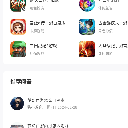
角色扮演
休闲益智
宫廷q传手游百度版
古金群侠录手游
卡牌游戏
角色扮演
三国战纪2游戏
大圣战记手游官
动作游戏
即时网游
推荐问答
梦幻西游怎么加副本
猜不透的
提问于2024-02-28
你
梦幻西游内丹怎么消除