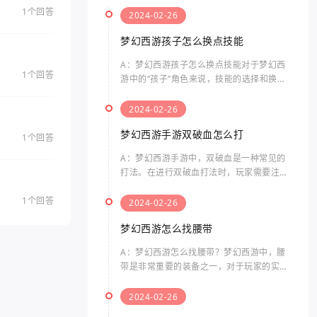
1个回答
2024-02-26
梦幻西游孩子怎么换点技能
A：梦幻西游孩子怎么换点技能对于梦幻西
1个回答
游中的“孩子”角色来说，技能的选择和换点
是非常重要的。孩子的技能点数有限，合理
分配技能点可以提升其战斗力和生存能力。
2024-02-26
梦幻西游孩子怎么换点
梦幻西游手游双破血怎么打
1个回答
A：梦幻西游手游中，双破血是一种常见的
打法。在进行双破血打法时，玩家需要注意
以下几个方面。双破血打法是指什么双破血
1个回答
打法是指同时使用两种伤害类型的技能，来
2024-02-26
击败敌人的方法。通常，
梦幻西游怎么找腰带
A：梦幻西游怎么找腰带？梦幻西游中，腰
带是非常重要的装备之一，对于玩家的实力
提升起着关键性的作用。那么要如何找到腰
带呢？以下是关于梦幻西游中腰带的相关问
2024-02-26
题及其答案。在梦幻西游