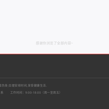
感谢你浏览了全部内容~
戏伤身;合理安排时间,享受健康生活.
联系
工作时间：9:00-18:00（周一至周五）