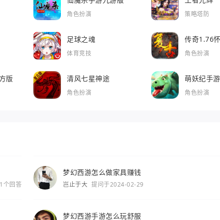
角色扮演
策略塔防
足球之魂
传奇1.7
体育竞技
角色扮演
方版
清风七星神途
萌妖纪手
角色扮演
角色扮演
梦幻西游怎么做家具赚钱
1个回答
岂止于大
提问于2024-02-29
梦幻西游手游怎么玩舒服