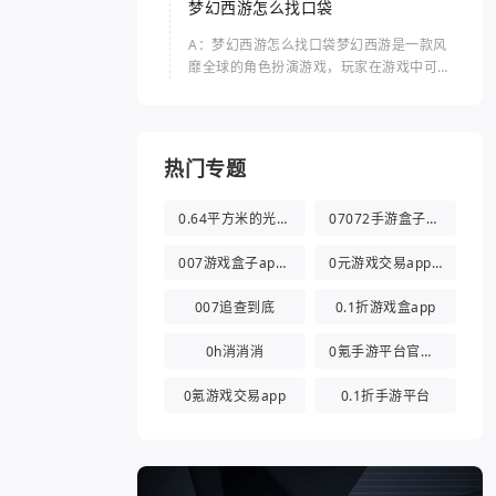
梦幻西游怎么找口袋
A：梦幻西游怎么找口袋梦幻西游是一款风
靡全球的角色扮演游戏，玩家在游戏中可以
体验到独特的剧情、精美的画面和丰富的玩
法。而“口袋”指的是游戏中的一个特殊功
能，可以帮助玩家在游戏
热门专题
0.64平方米的光都与你有关
07072手游盒子app
007游戏盒子app官方版
0元游戏交易app(0氪游戏盒)
007追查到底
0.1折游戏盒app
0h消消消
0氪手游平台官方版
0氪游戏交易app
0.1折手游平台