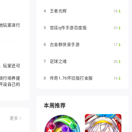
4
王者光辉
18
他玩家进行
5
宫廷q传手游百度版
25
6
古金群侠录手游
17
7
足球之魂
30
。玩家还可
进行培养提
8
传奇1.76怀旧版打金服
16
开设自己的
本周推荐
更多