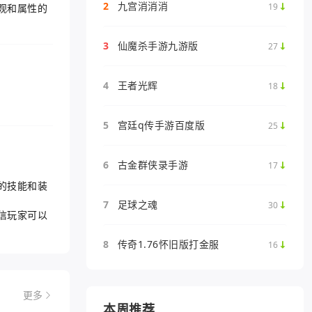
2
九宫消消消
19
观和属性的
3
仙魔杀手游九游版
27
4
王者光辉
18
5
宫廷q传手游百度版
25
6
古金群侠录手游
17
的技能和装
7
足球之魂
30
信玩家可以
8
传奇1.76怀旧版打金服
16
更多
本周推荐