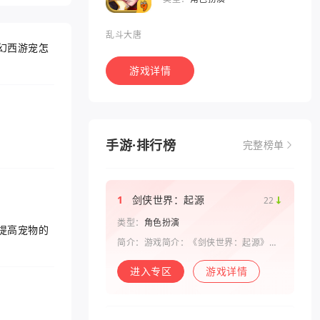
乱斗大唐
幻西游宠怎
游戏详情
手游·排行榜
完整榜单
1
剑侠世界：起源
22
类型：
角色扮演
提高宠物的
简介：游戏简介：《剑侠世界：起源》是
西山居剑侠原班人马打造的一款剑侠情缘
系列手游。复刻《剑侠世界》端游玩法和
进入专区
游戏详情
画面，还原“剑侠情缘”端游时代的特色设
定，比如五行相克、宋金战场、帮