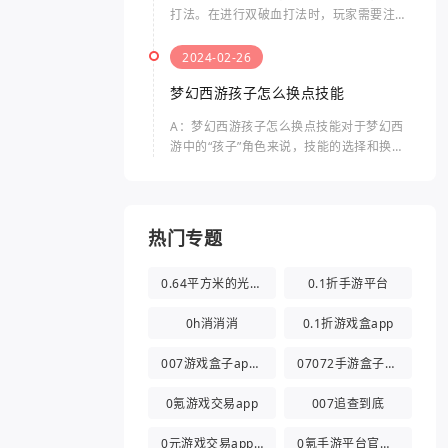
打法。在进行双破血打法时，玩家需要注意
以下几个方面。双破血打法是指什么双破血
打法是指同时使用两种伤害类型的技能，来
2024-02-26
击败敌人的方法。通常，
梦幻西游孩子怎么换点技能
A：梦幻西游孩子怎么换点技能对于梦幻西
游中的“孩子”角色来说，技能的选择和换点
是非常重要的。孩子的技能点数有限，合理
分配技能点可以提升其战斗力和生存能力。
梦幻西游孩子怎么换点
热门专题
0.64平方米的光都与你有关
0.1折手游平台
0h消消消
0.1折游戏盒app
007游戏盒子app官方版
07072手游盒子app
0氪游戏交易app
007追查到底
0元游戏交易app(0氪游戏盒)
0氪手游平台官方版