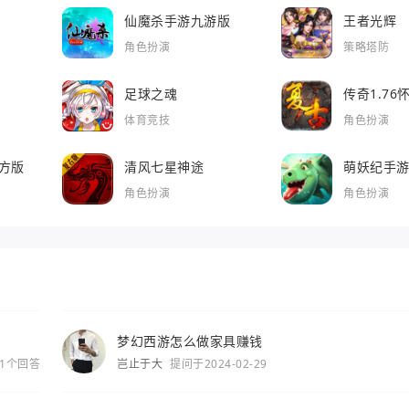
仙魔杀手游九游版
王者光辉
角色扮演
策略塔防
足球之魂
传奇1.7
体育竞技
角色扮演
方版
清风七星神途
萌妖纪手
角色扮演
角色扮演
梦幻西游怎么做家具赚钱
1个回答
岂止于大
提问于2024-02-29