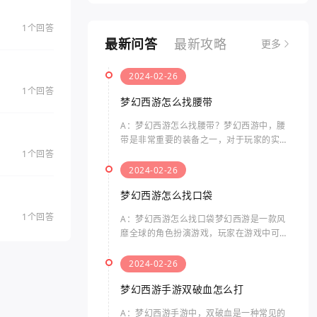
1个回答
最新问答
最新攻略
更多
2024-02-26
1个回答
梦幻西游怎么找腰带
A：梦幻西游怎么找腰带？梦幻西游中，腰
带是非常重要的装备之一，对于玩家的实力
1个回答
提升起着关键性的作用。那么要如何找到腰
带呢？以下是关于梦幻西游中腰带的相关问
2024-02-26
题及其答案。在梦幻西游
梦幻西游怎么找口袋
1个回答
A：梦幻西游怎么找口袋梦幻西游是一款风
靡全球的角色扮演游戏，玩家在游戏中可以
体验到独特的剧情、精美的画面和丰富的玩
法。而“口袋”指的是游戏中的一个特殊功
2024-02-26
能，可以帮助玩家在游戏
梦幻西游手游双破血怎么打
A：梦幻西游手游中，双破血是一种常见的