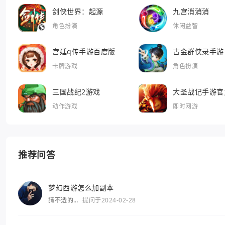
剑侠世界：起源
九宫消消消
角色扮演
休闲益智
宫廷q传手游百度版
古金群侠录手游
卡牌游戏
角色扮演
三国战纪2游戏
大圣战记手游官
动作游戏
即时网游
推荐问答
梦幻西游怎么加副本
猜不透的
提问于2024-02-28
你