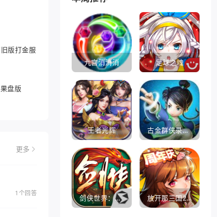
6怀旧版打金服
九宫消消消
足球之魂
游果盘版
王者光辉
古金群侠录手游
更多
1个回答
剑侠世界：起源
放开那三国2360版