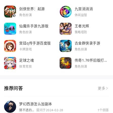
剑侠世界：起源
九宫消消消
角色扮演
休闲益智
仙魔杀手游九游版
王者光辉
角色扮演
策略塔防
宫廷q传手游百度版
古金群侠录手游
卡牌游戏
角色扮演
足球之魂
传奇1.76怀旧版打金
服
体育竞技
角色扮演
推荐问答
更多
梦幻西游怎么加副本
猜不透的
提问于2024-02-28
1个回答