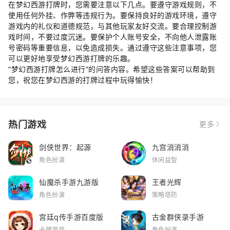
在梦幻西游打牌时，您需要注意以下几点。要遵守游戏规则，不
使用任何外挂、作弊等违规行为。要保持良好的游戏环境，遵守
游戏内的礼仪和道德规范，与其他玩家友好交流。要合理控制游
戏时间，不要过度沉迷。要保护个人账号安全，不向他人泄露账
号密码等重要信息，以免造成损失。通过遵守这些注意事项，您
可以更好地享受梦幻西游打牌的乐趣。
“梦幻西游打牌怎么进行”的问答内容。希望这些答案可以帮助到
您，祝您在梦幻西游的打牌过程中玩得愉快！
热门游戏
更多
剑侠世界：起源
九宫消消消
角色扮演
休闲益智
仙魔杀手游九游版
王者光辉
角色扮演
策略塔防
宫廷q传手游百度版
古金群侠录手游
卡牌游戏
角色扮演