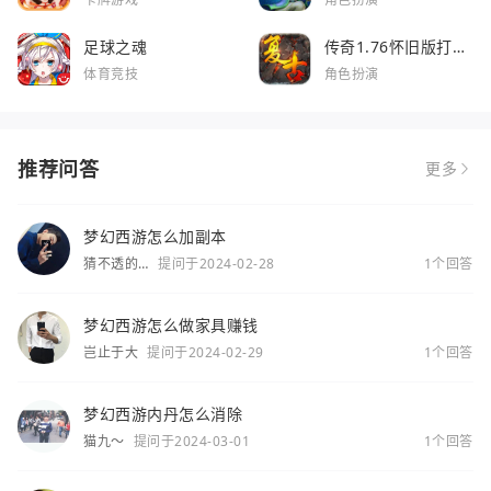
足球之魂
传奇1.76怀旧版打金
服
体育竞技
角色扮演
推荐问答
更多
梦幻西游怎么加副本
猜不透的
提问于2024-02-28
1个回答
你
梦幻西游怎么做家具赚钱
岂止于大
提问于2024-02-29
1个回答
梦幻西游内丹怎么消除
猫九～
提问于2024-03-01
1个回答