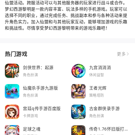
仙盟活动。跨服活动可以与其他服务器的玩家进行战斗或合作。
梦幻西游黎明是一款内容丰富、玩法多样的手机游戏。玩家可以
选择不同的职业，通过完成任务、挑战副本和参与各种活动来提
升角色实力。加入仙盟和与其他玩家互动，能够增加游戏的乐趣
和挑战性。尽情享受梦幻西游黎明带来的游戏乐趣吧！
热门游戏
更多
剑侠世界：起源
九宫消消消
角色扮演
休闲益智
仙魔杀手游九游版
王者光辉
角色扮演
策略塔防
宫廷q传手游百度版
古金群侠录手游
卡牌游戏
角色扮演
足球之魂
传奇1.76怀旧版打金
服