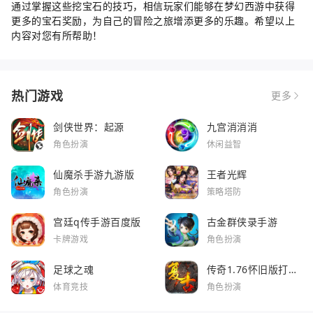
通过掌握这些挖宝石的技巧，相信玩家们能够在梦幻西游中获得
更多的宝石奖励，为自己的冒险之旅增添更多的乐趣。希望以上
内容对您有所帮助！
热门游戏
更多
剑侠世界：起源
九宫消消消
角色扮演
休闲益智
仙魔杀手游九游版
王者光辉
角色扮演
策略塔防
宫廷q传手游百度版
古金群侠录手游
卡牌游戏
角色扮演
足球之魂
传奇1.76怀旧版打金
服
体育竞技
角色扮演