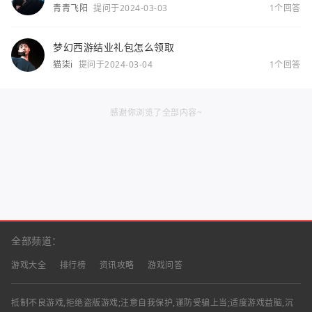
青青飞阳
提问于2024-03-03
1个回答
梦幻西游结业礼包怎么领取
猫柒i
提问于2024-03-04
1个回答
感谢你浏览了全部内容~
全部频道：
游戏大全
排行榜
资讯攻略
游戏问答
抵制不良游戏,拒绝盗版游戏;注意自我保护,谨防受骗上当;适度游戏益脑,沉