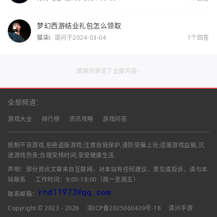
梦幻西游结业礼包怎么领取
猫柒i
提问于2024-03-04
1个回答
感谢你浏览了全部内容~
全部频道：
游戏大全
排行榜
资讯攻略
游戏问答
抵制不良游戏,拒绝盗版游戏;注意自我保护,谨防受骗上当;适度游戏益脑,沉
迷游戏伤身;合理安排时间,享受健康生活.
声明：部分资讯文章来自互联网，对本站有任何建议、意见或投诉，请与本
站联系
工作时间：9:00-18:00（周一至周五）
联系邮箱：
Copyright © 2023 - 2026
渝ICP备2025060439号-18
清兴手游