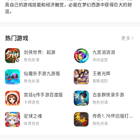
高自己的游戏技能和经济触觉，必能在梦幻西游中获得巨大的财
运。
热门游戏
更多
剑侠世界：起源
九宫消消消
角色扮演
休闲益智
仙魔杀手游九游版
王者光辉
角色扮演
策略塔防
宫廷q传手游百度版
古金群侠录手游
卡牌游戏
角色扮演
足球之魂
传奇1.76怀旧版打金
服
体育竞技
角色扮演